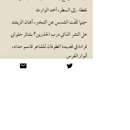
نقطة..إلى السطر
، أحمد الوارث
حينما كَفّت الشمس
عن التبخير، أفنان المر
يشد
هل النشر الذاتي درب الحذرين؟
بشائر حلواني
قراءة في قصيدة الطوفان للشاعر قاسم حداد،
أنوار
الفرس
طقوس ليالي الأرق الطويلة
، رحاب علي
القصيدة
رسائل مصابة بالحياة، جمال نجيب
شبه قصائد، ادر
يس
امجيش
ذكريات مشوهة، محمد الصادق