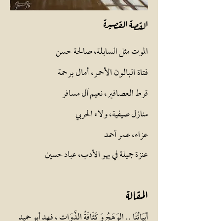
القصة القصيرة
الموت مثل السابلة،
صالحة
حسن
فتاة البالون الأحمر
، أمال برحمة
قرط العصافير، نعيم آ
ل مسافر
منازل صيفية، و
لاء
الحر
بي
عزاء، عمر
أحمد
عنزة جميلة في بهو ا
لأدب، عبا
د حسين
المقالة
أبْيَاتُنَا .. الوَهَجُ وَ كَثَافَةُ
الذَّوَ
ات ، فهد أبو حميد