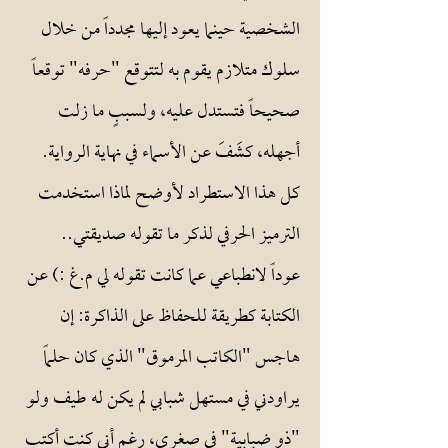
الشخصية حينما يعود إليها مجدداً من خلال
سلوك متلازم يقوم به لتتوقع "حرفه" توقعاً
صحيحاً فتستدل عليه، ولسببٍ ما زلت
أجهله، كشَفَ عن الأسماء في نهاية الرواية.
كل هذا الاستطراد لأوضح لماذا استخدمت
الترميز الحرفي لذكر ما تقوله صديقتي..
عوداً لانطباعي عما كانت تقوله لي م.غ :) عن
الكتابة كطريقة للحفاظ على الذاكرة: إن
هاجس "الكاتب المرموق" الذي كان حلماً
يراودني في مستهل شبابي لم يكن له طيف ولو
"ذو ضبابية" في صغري، رغم أني كنت أكتب