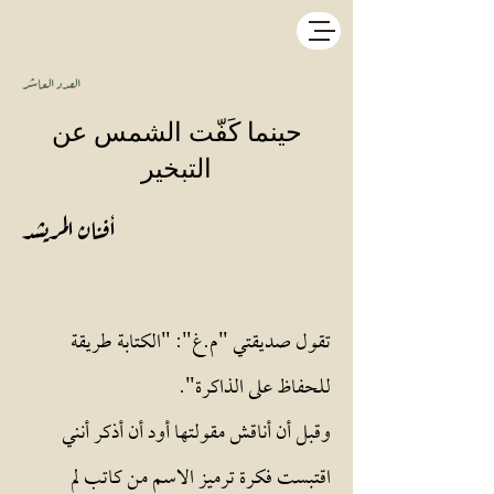
العدد العاشر
حينما كَفّت الشمس عن
التبخير
أفنان المريشد
تقول صديقتي "م.غ": "الكتابة طريقة
للحفاظ على الذاكرة".
وقبل أن أناقش مقولتها أود أن أذكر أنني
اقتبست فكرة ترميز الاسم من كاتب لم