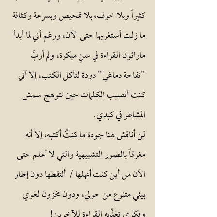
كثيراً وبلا خوف، بلا تمحيص وبسرعة وكثافة
ما زلت أستغربها حتى الآن، ورغم أني لما أبدأ
ماراثون القراءة في سنٍ مبكرة، ولم أربِّ
"تفاحة دماغي" دودة لتأكل الكتب، إلا أني
كنت أتصبب الكلمات حين تتوهج سمش
المشاعر في كبدي.
لن أناقش هنا جودة ما كنتُ أكتبه، إلا أنه
مغرقاً بالصور التشبيهية والتي لا أعلم حتى
الآن من أين كنت أنهلها / ألتقطها دون إطار
بيئي متنوع من حولي، ودون مخزون لغوي
وفكري تغذّيه القراءة للآخرين!