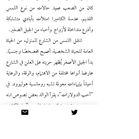
كان من الصعب صيد حالات من نوع اللمس
القديم. عدسة الكاميرا امتلأت بأيادي متشابكة
وأذرع متداخلة لأزواج وأحباء من الجيل الصغير.
انتقل اللمس من الشارع للمنزل، من الحياة
العامة للحياة الشخصية. أصبح مخصخصًا وجنسيًا.
بدأ الجيل الأصغر يُظهر حريته على العلن في الشارع
عارضا أنواعا مختلفة من الاهتمام، والرقة، والرعاية
أحياناً بإيماءات معولمة تشبه رومانسية هوليوود. في
"أحب الدولارات"، يقرأ الوالد بعض نصوص ابنه
جو وين ويعترض تركيزها على الهوى: "على الكاتب
أن يوفر للناس شيئًا إيجابيًا، شيئا ليقتدوا به، كالُمثُل
والطموحات والديموقراطية والحرية." فيرد جو
وين: "أبي، صدقني، كل هذه الأمور التي تتحدث