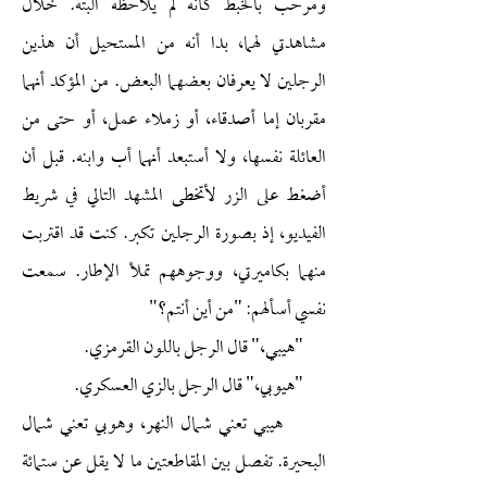
ومرحب بالخبط كأنه لم يلاحظه البتة. خلال
مشاهدتي لهما، بدا أنه من المستحيل أن هذين
الرجلين لا يعرفان بعضهما البعض. من المؤكد أنهما
مقربان إما أصدقاء، أو زملاء عمل، أو حتى من
العائلة نفسها، ولا أستبعد أنهما أب وابنه. قبل أن
أضغط على الزر لأتخطى المشهد التالي في شريط
الفيديو، إذ بصورة الرجلين تكبر. كنت قد اقتربت
منهما بكاميرتي، ووجوههم تملأ الإطار. سمعت
نفسي أسألهم: "من أين أنتم؟"
"هيبي،" قال الرجل باللون القرمزي.
"هيوبي،" قال الرجل بالزي العسكري.
هيبي تعني شمال النهر، وهوبي تعني شمال
البحيرة. تفصل بين المقاطعتين ما لا يقل عن ستمائة