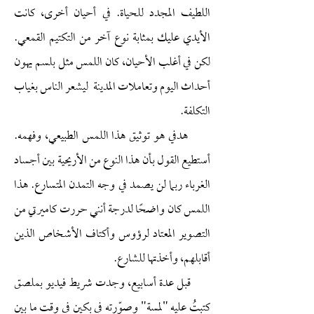
اللطيف المجدد للحياة. في أحيان أخرى، كانت
الأيدي عليك بمثابة نوع آخر من التكتيم القمعي.
لكن في أغلب الأحيان، كان اللمس مثل بلسم يهون
أحداث اليوم وتعاملات المدينة ليشعر الناس بغياب
التكلفة.
هدفي هو توثيق هذا اللمس الطبيعي، وفهمه.
أستطيع القول بأن هذا النوع من الأريحية بين أجساد
الغرباء ربما لن يصمد في وجه التمدن المتسارع. هذا
اللمس كان واضحًا لدرجة أنني حررت كاميرتي من
التصوير المعتاد لرؤوس وأكتاف الأشخاص الذين
أقابلهم، وأخذتها للشارع.
قبل عدة أسابيع، وجدت شريط فيديو بملصق
كتبتُ عليه "لمسة" وصوّرته في بكين في وقت ما بين