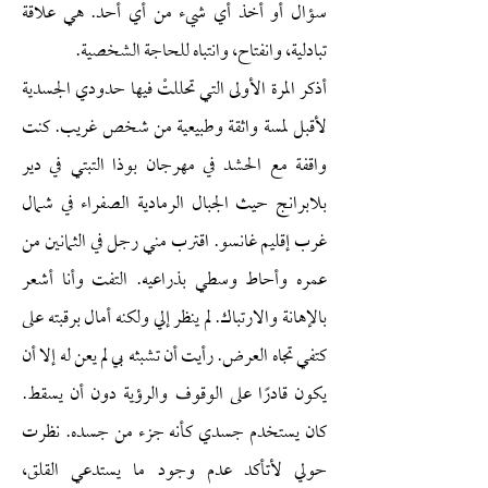
سؤال أو أخذ أي شيء من أي أحد. هي علاقة
تبادلية، وانفتاح، وانتباه للحاجة الشخصية.
أذكر المرة الأولى التي تحللتْ فيها حدودي الجسدية
لأقبل لمسة واثقة وطبيعية من شخص غريب. كنت
واقفة مع الحشد في مهرجان بوذا التبتي في دير
بلابرانج حيث الجبال الرمادية الصفراء في شمال
غرب إقليم غانسو. اقترب مني رجل في الثمانين من
عمره وأحاط وسطي بذراعيه. التفت وأنا أشعر
بالإهانة والارتباك. لم ينظر إلي ولكنه أمال برقبته على
كتفي تجاه العرض. رأيت أن تشبثه بي لم يعن له إلا أن
يكون قادرًا على الوقوف والرؤية دون أن يسقط.
كان يستخدم جسدي كأنه جزء من جسده. نظرت
حولي لأتأكد عدم وجود ما يستدعي القلق،