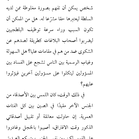
شخص يمكن أن تفهم بصورة مغلوطة ممن لديه
السلطة ليعتبرها حقا مشرّعا له. هل من الممكن أن
تكون السبب وراء سرعة توظيف البلطجيين
ليضربوا أصحاب البلاغات كطريقة لصدهم عن
الشكوى ضد من هم في مقامات عليا؟ هل السهولة
وغياب الرسمية بين الناس تشجع على الفساد بين
المسؤولين ليتكلوا على مسؤولين آخرين فيؤثروا
عليهم؟
في ذلك الوقت، كان اللمس بين الأصدقاء من
الجنس الآخر مقيدًا في الصين بين كل الفئات
العمرية. إن حاولت معانقة أو تقبيل أصدقائي
الذكور وقت الافتراق، أصيبوا بالخجل وغادروا
على الفور. لكن بين نفس الجنس، يتسكع الصديق