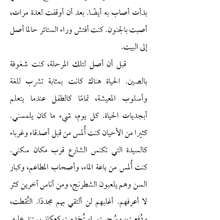
بدأت أصاب به أيضًا. بعد أن أوقفت لعدة مرات،
أصبت بالجنون. كنت أفتش وراء الستائر حالما أصل
إلى البيت.
قبل أن أصل لتلك المرحلة، كنت شغوفة
بالصين. الحياة هناك كانت بمثابة تشرب للغة
وأسلوب المعيشة، تمامًا كالطفل عندما يتعلم
أبجديات الحياة. كل يوم، شيء ما كان يلمسني.
كثيرا من الأحيان كنت أُلمس من قبل أصدقاء وغرباء
كالسيدة التي تكنس الشارع قرب مكان سكني.
كنت أُلمس من باعة الماء، وأصحاب المطاعم، وكبار
السن وهم يلعبون الشطرنج، ومن أناس آخرين كثر
لا أعرفهم. أغلبهم لن ألتقي بهم مجددًا. التُقطت،
ودُفعت، وسُحبت. استُخدمت كعكاز يستند عليه.