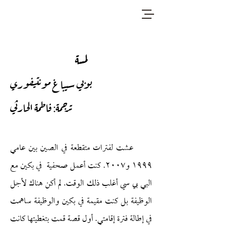
لمسة
بوبي سيباغ مونتيفوري
ترجمة: فاطمة الحارثي
عشت لفترات متقطعة في الصين بين عامي
١٩٩٩ و٢٠٠٧. كنت أعمل صحفية في بكين مع
البي بي سي أغلب ذلك الوقت. لم أكن هناك لأجل
الوظيفة بل كنت مقيمة في بكين والوظيفة ساهمت
في إطالة فترة إقامتي. أول قصة قمت بتغطيتها كانت