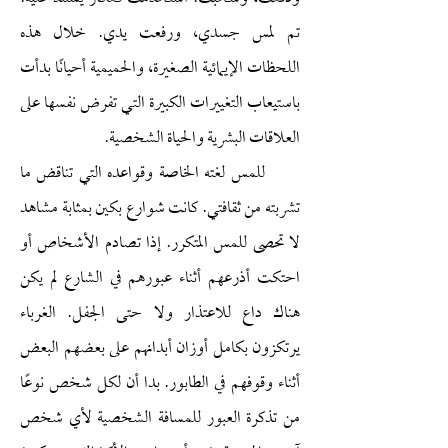
تم لمس جسدي، ورفعت يدي. خلال هذه
اللحظات الإيمائية الصغيرة، والحميمية أحيانًا بدأت
باستيعاب التغييرات الكبيرة التي تفرض نفسها على
العلاقات البشرية والحياة الشخصية.
للمس لغته الخاصة وقواعده التي تناقض ما
تشربته من ثقافتي. كانت شوارع بكين بمثابة مشاهد
لا تحصى للمس المتكرر. إذا تصادم الأشخاص أو
احتكت أذرعهم أثناء عبورهم في الشارع لم يكن
هناك داع للاعتذار ولا حتى الجفل. الغرباء
يرتكزون بكامل أوزان أبدانهم على بعضهم البعض
أثناء وقوفهم في الطابور. بدا أن لكل شخص نوعًا
من تذكرة العبور للمسافة الشخصية لأي شخص