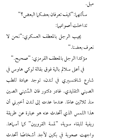
ميل.
سألتهما:"كيف تعرفان بعضكما البعض؟"
تداخلت أصواتهما:
يجيب الرجل بالمعطف العسكري:"نحن لا
نعرف بعضنا."
مؤكدا الرجل بالمعطف القرمزي: "صحيح."
في أعلى سلالم بالية فوق بقالة لوكي هاوس في
شارع شافتسبيري في لندن، توجد عيادة للطب
الصيني التقليدي. غادر دكتور فان السِّتيني الصين
منذ ثلاثين عامًا. عندما عدت إلى لندن أخبرني أن
هذا اللمس الذي أتحدث عنه هو عبارة عن طريقة
ريفية للبقاء سوية، "لمسة القرويين" كما أسماها.
واجهت صعوبة في بكين لأجد أشخاصًا أتحدث