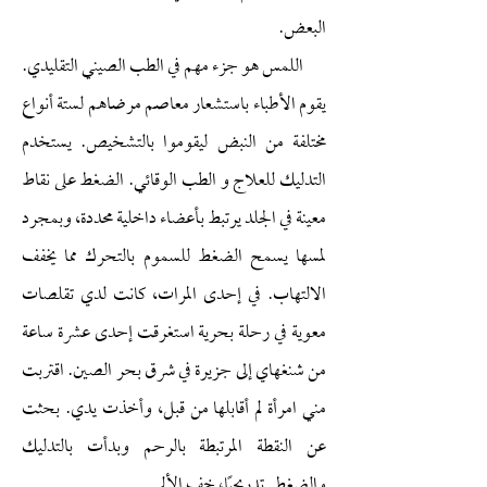
البعض.
اللمس هو جزء مهم في الطب الصيني التقليدي.
يقوم الأطباء باستشعار معاصم مرضاهم لستة أنواع
مختلفة من النبض ليقوموا بالتشخيص. يستخدم
التدليك للعلاج و الطب الوقائي. الضغط على نقاط
معينة في الجلد يرتبط بأعضاء داخلية محددة، وبمجرد
لمسها يسمح الضغط للسموم بالتحرك مما يخفف
الالتهاب. في إحدى المرات، كانت لدي تقلصات
معوية في رحلة بحرية استغرقت إحدى عشرة ساعة
من شنغهاي إلى جزيرة في شرق بحر الصين. اقتربت
مني امرأة لم أقابلها من قبل، وأخذت يدي. بحثت
عن النقطة المرتبطة بالرحم وبدأت بالتدليك
والضغط. تدريجيًا، خف الألم.