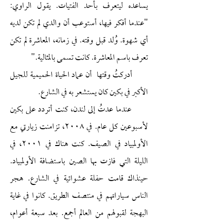
يساعده ليتعرف بأحد الفتيات. يقول الراوي:
"عندما أفكر فيها، أستوعب أن والدي لم تكن لديه
أي شهوة. وُلد قبل وقته. في زمانه، المعاشرة لم تكن
تعرف باسم المعاشرة. كانت تسمى بالمثالية."
أدركتُ وقتها أن عماد الحياة الحميمية للجيل
الأكبر في بكين كان يستشعر به في الشارع.
عندما عدتُ إلى لندن، كنت أتردد على بكين
لأسبوعين كل عام. في ٢٠٠٨، تزامنت زيارتي مع
الأولمبياد في الصيف. كنت هناك في ٢٠٠١، في
الليلة التي فازت بها الصين باستضافة الأولمبياد.
حينذاك قامت حفلة عشوائية في الشارع. هجر
الناس سياراتهم في منتصف الطريق. كانوا في غاية
البهجة لقبولهم من العالم أجمع. بعد سبعة أعوام،