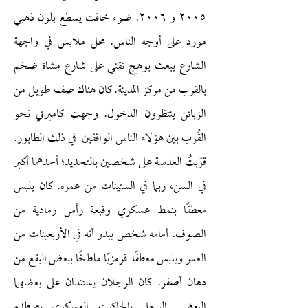
٢٠٠٥ و ٢٠٠٦. ضوء خافت يسطع بلون ذهبي
مورد على أوجه الناس. محل ملابس في واجهة
الشارع يبعث بوهج تقني على شارع مشاة ضخم
بالقرب من مركز المدينة. كان هناك صف طويل من
الزبائن ينتظرون الدخول. وجهت كاميرتي نحو
القُرب بين هؤلاء الناس الواقفين في ذلك الطابور.
قرّبتُ العدسة على شخصين بالتحديد؛ أحدهما أكبر
في السن، ربما في الستينات من عمره. كان يلبس
معطفًا بنمط عسكري وقبعة رأس رمادية من
الصوف. أمامه شخص يبدو أنه في الأربعينات من
العمر ويلبس معطفًا قرمزيًا ملطخًا ببعض البقع من
دهان أصفر. كان الرجلان يستندان على بعضهما
البعض. الرجل بالجاكيت العسكري يصطدم