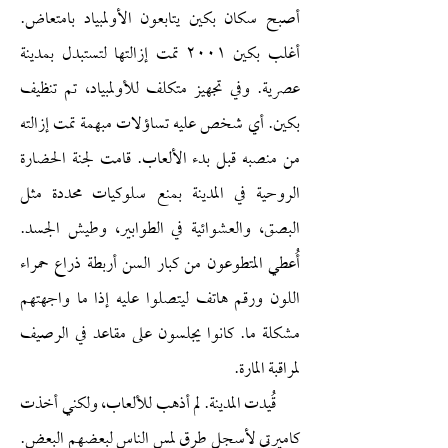
أصبح سكان بكين يتابعون الأولمبياد بامتعاض.
أغلب بكين ٢٠٠١ تمت إزالتها لتستبدل بمدينة
عصرية. وفي تجهيز متكلف للأولمبياد، تم تنظيف
بكين. أي شخص عليه تساؤلات مبهمة تمت إزالته
من منصبه قبل بدء الألعاب. قامت لجنة الحضارة
الروحية في المدينة بمنع سلوكيات محددة مثل
البصق، والعشوائية في الطوابير، وطيش الجسد.
أُعطي المتطوعون من كبار السن أربطة ذراع حمراء
اللون ورقم هاتف ليتصلوا عليه إذا ما واجهتهم
مشكلة ما. كانوا يجلسون على مقاعد في الرصيف
لمراقبة المارة.
قُيدت المدينة. لم أذهب للألعاب، ولكني أخذت
كاميرتي لأسجل طرق لمس الناس لبعضهم البعض.