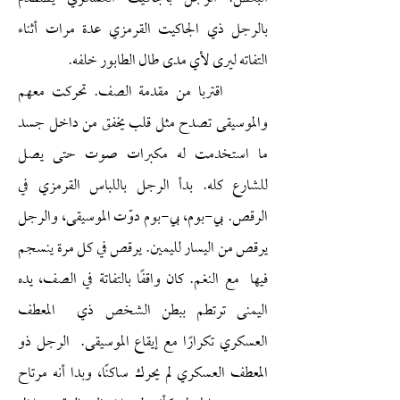
بالرجل ذي الجاكيت القرمزي عدة مرات أثناء
التفاته ليرى لأي مدى طال الطابور خلفه.
اقتربا من مقدمة الصف. تحركت معهم
والموسيقى تصدح مثل قلب يخفق من داخل جسد
ما استخدمت له مكبرات صوت حتى يصل
للشارع كله. بدأ الرجل باللباس القرمزي في
الرقص. بي-بوم، بي-بوم دوّت الموسيقى، والرجل
يرقص من اليسار لليمين. يرقص في كل مرة ينسجم
فيها مع النغم. كان واقفًا بالتفاتة في الصف، يده
اليمنى ترتطم ببطن الشخص ذي المعطف
العسكري تكرارًا مع إيقاع الموسيقى. الرجل ذو
المعطف العسكري لم يحرك ساكنًا، وبدا أنه مرتاح