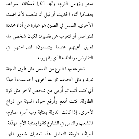
سعر رؤوس الثوم، وتجد أنكما تمسكان بسواعد
بعضكما أثناء الحديث أو قبل أن تذهب لأغراضك
الأخرى. اللمس في الصين هو عبارة عن أداة محددة
للتواصل أو لتعرب عن تقديرك لكيان شخص ما،
لبريق أعينهم عندما يبتسمون، لصراحتهم في
التفاوض، وللطف الذي يظهرونه.
شعرت بهذا النوع من اللمس مثل طوق النجاة
تارة، ومثل العصف تارات أخرى. أحسست أحيانًا
أني كنت أثب ثم أُرمى من شخص لآخر مثل كرة
الطاولة. كنت أدفع وأُرفع حول المدينة من ذراع
لأخرى. إذا كانت الدولة بمثابة رب أسرة صارم،
فالشعب والناس في الشارع كانوا بمثابة الأم المهدّئة.
أحيانًا، طريقة التعامل هذه تعطيك شعور المهد