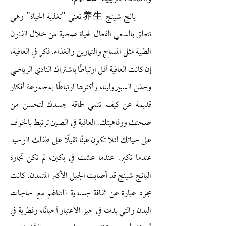
يانج شينج 养生 تعني "تغذية الحياة" وهي
تتعلق بالسعي الفعال لحياة صحية من خلال الفنون
الطبية مثل المساج والتمارين والغذاء. فكر في العافية،
إن كانت العافية أقل ارتباطًا باشتراك النادي الرياضي
وحقن السبيرولينا، وأكثرها ارتباطًا بمجموعة أفكار
قديمة عن كيف تنمي طاقة جسدك لتحسن من
صحتك ورفاهيتك. العافية في الصين ترتبط بالخوف
على حياتك لئلا تكون عبئًا ثقيلًا على طفلك الوحيد
عندما تكبر. عندما عشت في بكين، لم تكن تجارة
اليانج شينج قد أصابت الجيل الأكبر المتمدن. كانت
مجرد عبارة عن ثقافة جسدية للتناغم مع حاجات
البدن والتي بدت في حيز الاعتبار أحيانًا، وفطرية في