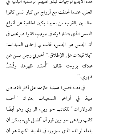
هذه الأيديولوجيات تبدو عليهم الرسمية البدنية في
العلن. عندما تحدثت مع أزواج من كبار السن كانوا
جالسين بالقرب من بحيرة بكين الخلفية عن أنواع
اللمس الذي يتشاركونه في بيوتهم، كانوا صريحين في
أن الجنس هو الجنس، قالت لي إحدى السيدات:
"بلا قبلات على الإطلاق." أخبرني رجل مسن عن
علاقته بزوجته فقال: "أُمسّد ظهرها، وتُمسّدُ
ظهري."
في قصة قصيرة صينية حازت على أكثر القصص
مبيعًا في أواخر التسعينات بعنوان "أحب
الدولارات" للكاتب جو وين، الراوي وهو أيضًا
كاتب ويدعى جو وين قرر أن أفضل شيء يمكن أن
يفعله لوالده الذي سيزوره في المدينة الكبيرة هو أن