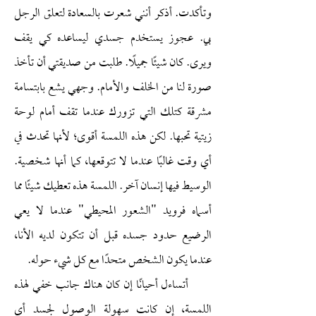
وتأكدت. أذكر أنني شعرت بالسعادة لتعلق الرجل
بي. عجوز يستخدم جسدي ليساعده كي يقف
ويرى. كان شيئًا جميلًا. طلبت من صديقتي أن تأخذ
صورة لنا من الخلف والأمام. وجهي يشع بابتسامة
مشرقة كتلك التي تزورك عندما تقف أمام لوحة
زيتية تحبها. لكن هذه اللمسة أقوى؛ لأنها تحدث في
أي وقت غالبًا عندما لا تتوقعها، كما أنها شخصية.
الوسيط فيها إنسان آخر. اللمسة هذه تعطيك شيئًا مما
أسماه فرويد "الشعور المحيطي" عندما لا يعي
الرضيع حدود جسده قبل أن تتكون لديه الأنا،
عندما يكون الشخص متحدًا مع كل شيء حوله.
أتساءل أحيانًا إن كان هناك جانب خفي لهذه
اللمسة، إن كانت سهولة الوصول لجسد أي