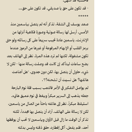
فاحسبه قد انتهى.
- قد تكون على حق يا صديقي. قد تكون على حق...
*****
صعد يوسف إلى الشقة، تذكر أنه لم يتصل بياسمين منذ
الأمس. أرسل لها رسالة صوتية وصورة فكاهية أنزلها من
الإنترنت. ياسمين عادة تجيب سريعاً على كل رسائله ولو حتى
برمز القلب أو الإبهام المرفوعة أو غيرها من الرموز عندما
تكون مشغولة. لكنها لم ترد هذه المرة. نظر إلى الهاتف بعد
بضع ساعات ليتأكد إن كانت قد وصلت رسالة منها - لكن لا
شيء. حاول أن يتصل بها، لكن دون جدوى. "هل أضاعت
هاتفها؟ هل نسيت أن تشحنه؟!".
لم يواصل التفكير في الأمر فالتعب بسبب قلة نوم البارحة
جعله يذهب إلى السرير مبكراً ويغط في نوم عميق هانيء.
استيقظ مبكراً. نظر إلى هاتفه باحثاً عن اتصال من ياسمين،
لكن لا رسالة على الهاتف. أراد أن يتصل بها مجدداً، لكنه
تذكر أن الوقت ما زال قبل الأوان وياسمين لا تحب أن يوقظها
أحد، فلم يفعل. أكل إفطاره، حلق ذقنه ولبس بدلته