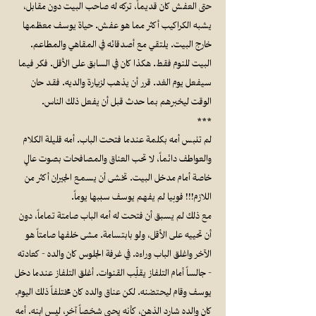
حتى العفش كان قديماً، تركه له صاحب البيت دون مقابل،
يشبه الكراكيب أكثر مما هو عفش. حياة يوسف معظمها
خارج البيت. يلتقي مع أصدقائه في المقاهي والمطاعم.
البيت للنوم فقط. هكذا كان في السابق على الأقل. فكر فيما
سيفعل يوم الغد. قرر أن يذهب لزيارة والديه. فقد حان
الوقت ليخبرهم بما حدث قبل أن يفعل ذلك الناس.
***
لم تنبس أمه بكلمة عندما فتحت الباب. أمه قليلة الكلام
والعواطف دائماً، لا تحب العناق والمصافحات بصوت عالٍ
خاصة أمام مدخل البيت. تخشى أن يسمع الجيران أكثر من
اللازم!!! فوبيا لم يفهم يوسف سببها يوماً.
مع ذلك لم يسبق أن فتحت له أمه الباب صامتة تماماً، دون
أن تحييه على الأقل، ولو بابتسامة. مشى خلفها صامتاً هو
الآخر واغلق الباب وراءه. في غرفة الجلوس كان والده - كعادته
- جالساً أمام التلفاز يقلِّب القنوات. أغلق التلفاز عندما دخل
يوسف وقام ليحتضنه. لكن عناق والده كان مختلفاً ذلك اليوم.
كان والده شارد الذهن، كأنه يحيي شخصاً آخر، ليس ابنه. أمه