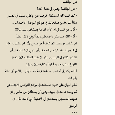
عبر الهاتف.
- عبر الهاتف؟ وصل إلى هذا الحد؟
- كما قلت لك المشكلة خرجت عن الإطار. عليك أن تصدر
بياناً على جميع صفحاتك في مواقع التواصل الاجتماعي.
- أنت من قلت لي إن الأمر تفاهة وستنتهي بسرعة!!!
- أنا مثلك مندهش يا صديقي، لم أتوقع ذلك أيضاً.
لم يعَّقِب يوسف. كان غاضباً من سامي لأنه لم ينقل له الخبر
في اليوم نفسه. كان من الممكن أن ينهي الإشاعة قبل أن
تنتشر كالنار في الهشيم. لكن لا وقت للعتاب الآن. تذكر
اقتراح صديقه و بدأ فوراً بكتابة بيان يقول:
أنا لم يكفرني أحد، والقصة مخترعة تماماً وليس للأمر أي صلة
بالواقع.
نَشَر البيان على جميع صفحاته في مواقع التواصل الاجتماعي
ثم وضع هاتفه في جيبه. ودون أن يستأذن من سامي رفع
صوت المسجل ليستمع إلى الأغنية التي كانت تذاع في
الراديو.
***