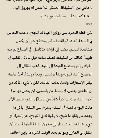
لا داعي من الاستيقاظ المبكر، فلا عمل له يهرول إليه.
سينام كما يشاء، يستيقظ متى يشاء.
***
لكن خطة التمرد على روتين الحياة لم تنجح. داهمه النعاس
في الساعة العاشرة والنصف. لم يستطع حتى أن يكمل
مشاهدة الفيلم. ذهب إلى فراشه بتكاسل. في الصباح لم ينم
طويلاً كذلك. بل استيقظ نصف ساعة قبل عادته. تقلب في
الفراش ولم يستطع العودة إلى النوم. ذهب بتثاقل إلى
المطبخ، أعد قهوته وبدأ يرشفها رويداً رويداً. أخذ هاتفه
ليقرأ الإشعارات والمكالمات الفائتة. لكن لا شيء. تأكد من
أن التلفون يعمل. لا رسالة من ياسمين. لن يتصل بها مرة
أخرى. لقد ترك لها كماً كافياً من الرسائل. الدور عليها الآن.
مكث اليوم بأكمله في الشقة يتفرج على التلفاز، يأكل ما
يجده من بقايا ما طبخ. لا رغبة له في الخروج، حتى لشراء أي
شيء. هاتفه صامت. نظر إلى جدران الغرفة الفارغة. منذ أن
انتقل الى المنزل وهو لم يجد الوقت لشراء ما يزين الحائط.