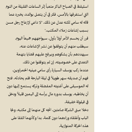
‏استيقظ في الصباح الباكر متعباً إثر الساعات القليلة من النوم
التي استغرقها بالأمس. فكر في أن يتصل بوالده، يخبره عما
قاله له سامي لكنه عدل عن ذلك. "لا داعي لإزعاج رجل مسن
بسبب إشاعات زملاء المكتب."
‏قرر أن يحسم الأمر أولاً بأول. سيواجههم جميعاً اليوم.
سيطلب منهم أن يتوقفوا عن نشر الإشاعات عنه.
سيهددهم بأن يشكوهم ويرفع عليهم قضايا بتهمة
التعدي على خصوصيته، إن لم يتوقفوا عن ذلك.
‏عندما ركب يوسف السيارة رأى سامي عينيه الحمراوين.
فهم أن صديقه سهر طويلاً في ليلة البارحة فلم يحادثه. فتح
له الموسيقى على أغنيته المفضلة وتركه يستمع إليها دون
أن يخاطبه. يوسف بدوره مال برأسه إلى اليمين قليلاً ودخل
في قيلولة خفيفة.
‏دخلا مبنى الشركة صامتين. اتجه كل منهما إلى مكتبه، ولجا
الباب وأغلقاه وراءهما دون كلمة. بدا وكأنهما اتفقا على
هذه الحركة المتوازية.