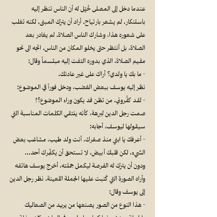
عندما دخل إلى المصلى خُيِّل له أن الناس تنظر إليه
باستنكار. لم يشعر بارتياح. أراد أن يترك المبنى. لكنه تغلب
على شعوره هذا، وشارك الناس الصلاة. لم يغادر بعد
الصلاة، بل أنتظر حتى يخلو المكان من الناس. اتجه الى نحو
مقيم الصلاة، الذي بدوره التفت إليه مبتسماً وقال:
- ما بك يا ولدي؟ أراك على غير عادتك.
نظر إليه يوسف ببعض الغضب، ودخل فوراً في الموضوع:
- لقد كفَّروني. من تظن قد يكون وراء الموضوع؟!
صمت رجل الدين لبرهة، كأنه ينتقي الكلمات المناسبة التي
سيقولها ليوسف، أجابه:
- أعرفك يا ابني منذ صغرك. أنت ولد طيب، مشاغب بعض
الشيء، لكن قلبك أبيض، لا تستحق أن يكفِّرك أحد…
ودون أن يترك له الفرصة ليكمل جملته، أخرج يوسف هاتفه
وأراه الصورة التي كُتبت عليها الجملة اللعينة. نظر رجل الدين
إلى يوسف وقال:
- هذا النوع من الصور يصنعها من يريد من الصعاليك