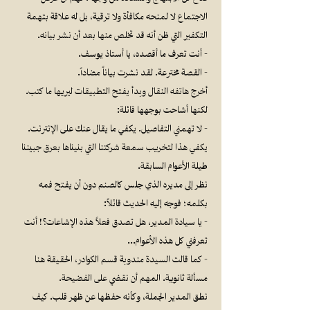
الاجتماع لا لمنحه مكافأة ولا ترقية، بل له علاقة بتهمة
التكفير التي ظن أنه قد تخلص منها بعد أن نشر بيانه.
- أنت تعرف ما أقصده، يا أستاذ يوسف.
- القصة مخترعة. لقد نشرت بياناً مضاداً.
أخرج هاتفه النقال وبدأ يفتح التطبيقات ليريها ما كتب.
لكنها أشاحت بوجهها قائلة:
- لا تهمني التفاصيل. يكفي ما يقال عنك على الإنترنت.
يكفي هذا لتخريب سمعة شركتنا التي بنيناها بعرق جبيننا
طيلة الأعوام السابقة.
نظر إلى مديره الذي جلس كالصنم دون أن يفتح فمه
بكلمه؛ فوجه إليه الحديث قائلاً:
- يا سيادة المدير، هل تصدق فعلاً هذه الإشاعات؟! أنت
تعرفني كل هذه الأعوام…
- كما قالت السيدة مندوبة قسم الكوادر، الحقيقة هنا
مسألة ثانوية. المهم أن نقضي على الفضيحة.
نطق المدير الجملة، وكأنه حفظها عن ظهر قلب. كيف