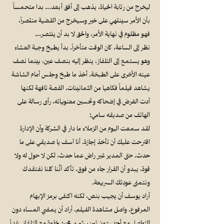
ليخرج من رتابة الحياة، يذهب إلى أفق أبعد… بدا متحمساً
بأن الأمر سينتهي على خير وسيخرج من القضية منتصراً،
فهو مظلوم في نهاية الأمر، والحق لا بد أن ينتصر…
نظر إلى الساعة. كان الوقت متأخراً. بدأ يطبخ وجبة العشاء
وهو يستمع إلى التلفاز، ينظر إليه بنصف عين، بينما نصف
عينه الأخرى على الطبخة. أخذ ما طبخ وجلس أمام الشاشة
يشاهد فيلماً فكاهيا من الثمانينات. القصة تافهة لكنها
أدت الغرض في إضحاكه وتحسين معنوياته. رأى رسالة على
الهاتف من صديقه سامي:
لقد سمعت اليوم من الزملاء ما دار في الشركة وأن الإدارة
اقترحت عليك أن تأخذ إجازة. أنا آسف يا صديقي على ما
حدث. حتى المدير غير راض عما حدث، لكن لا حول له ولا
قوة. يبدو أن القرار جاء من فوق. تأكد أنَّنا كلنا نفتقدك
ونتمنى عودتك السريعة.
أراد يوسف أن يجيب بنص، لكنه اكتفى برمز الإبهام
المرفوع. واصل مشاهدة الفيلم. أراد أن يمضي المساء دون
التواصل مع أحد، دون تبرير شيء. مجرد خلوة مع التلفاز. غداً