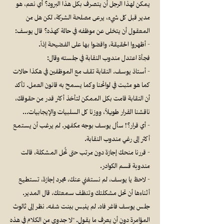
يمكن لهذا الرجل أن يتصرف بكل هذا البرود؟ أي نعم، هو
مدير قبل كل شيء، يرعى مصلحة الشركة، لكن هل من
المعقول أن يتخلى عن موظفه في حالة كهذه؟ قال يوسف:
- أظهروا الحقيقة، واقضوا بها على الفضيحة إذاً.
فجأة اعتدل مندوب النقابة في جلسته وقال:
- أستاذ يوسف. النقابة تقف مع الموظفين في هكذا حالات
كما هو مثبت في لوائحنا وكما يسمح به قانون العمل. تأكد
أن النقابة قامت بكل الممكن لتأخذ أكثر قدر من حقوقك،
ناقشنا القرار طويلاً، ووزنا كل السلبيات والإيجابيات…
- أي قرار؟! سأل يوسف بوجه مكفهر. لم يرغب أن يستمع
أكثر إلى رغي مندوب النقابة.
- قررنا منحك إجازة دون مرتب حتى تُحل المشكلة، قالت
مندوبة قسم الكوادر.
- لاحظ يا يوسف، لم نستغني عنك، مجرد إجازة، تستطيع
أثناءها أن تحل مشكلتك وتنظف سمعتك، قال المدير.
جلس يوسف فاغر فاه. لم ينبس ببنت شفه. نظر إلى ثالوث
المؤامرة دون أن يعرف ما يقول. "لا جدوى من الكلام في هذه