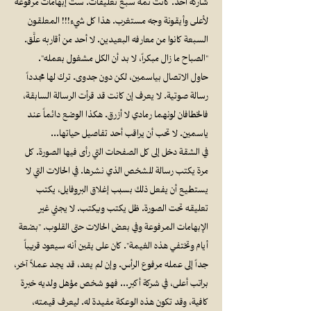
شاركه أحد. كانت ثمة سبع تعليقات. ست إبهامات مرفوعة
لأعلى وأيقونة وجه مستغرب. هذا كل شيء!!! المعلقون
السبعة كانوا من معارفه البعيدين. لا أحد من أقاربه علَّق.
"الصباح ما زال مبكراً، لا بد أن الكل مشغول بعمله".
حاول الاتصال بياسمين، لكن دون جدوى. ترك لها مجدداً
رسالة صوتية. لا يعرف إن كانت قد قرأت الرسالة السابقة،
فالخطافان لونهما رمادي لا أزرق. هكذا الوضع دائماً عند
ياسمين. لا تحب أن يراقب أحد تفاصيل حياتها…
في الشقة دخل إلى كل الصفحات التي رأى فيها الصورة. كل
مرة يكتب رسالة للشخص الذي نشرها. في الحالات التي لا
يستطيع أن يفعل ذلك بسبب إغلاق البروفايل، يكتب
تعليقه تحت الصورة. ظل يكتب ويكتب. لا يجني غير
الإبهامات المرفوعة وفي بعض الحالات حتى القلوب. "بضعة
أيام وتختفي هذه الغيمة". كان على يقين أنه سيعود قريباً
جداً إلى عمله مرفوع الرأس. وإن لم يعد، قد يجد عملاً آخر،
براتب أعلى، في شركة أكبر… فهو شخص مؤهل ولديه خبرة
كافية، وقد تكون هذه الوعكة مفيدة له. ليعرف قيمته،