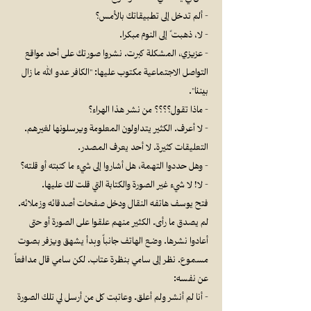
- ألم تدخل إلى تطبيقاتك بالأمس؟
- لا، ذهبت ً إلى النوم مبكرا.
- عزيزي، المشكلة كبرت. نشروا صورتك على أحد مواقع
التواصل الاجتماعية مكتوب عليها: "الكافر عدو الله ما زال
بيننا".
- ماذا تقول؟؟؟؟ من نشر هذا الهراء؟
- لا أعرف. الكثير يتداولون المعلومة ويرسلونها لغيرهم.
التعليقات كثيرة. لا أحد يعرف المصدر.
- وهل حددوا التهمة، هل أشاروا إلى شيء ما كتبته أو قلته؟
- لا! لا شيء غير الصورة والكتابة التي قلت لك عليها.
فتح يوسف هاتفه النقال ودخل صفحات أصدقائه وزملائه.
لم يصدق ما رأى. الكثير منهم علقوا على الصورة أو حتى
أعادوا نشرها. وضع الهاتف جانباً وبدأ يشهق ويزفر بصوت
مسموع. نظر إلى سامي بنظرة عتاب. لكن سامي قال مدافعاً
عن نفسه:
- أنا لم أنشر ولم أعلق. وعاتبت كل من أرسل لي تلك الصورة