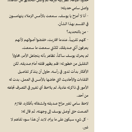
حدود اللياقة. نظر إليه لبرهة ثم واصل التحديق من النافذة.
واصل سامي حديثه:
- أنا لا أمزح يا يوسف. سمعت بالأمس الزملاء يتهامسون
في القسم بهذا الشأن.
- من بالتحديد؟
- كلهم تقريباً. عندما اقتربت، خفضوا أصواتهم لأنهم
يعرفون أنّني صديقك. لكنّني سمعت ما سمعت.
‏لم يحرك يوسف ساكناً، تظاهر بأنه يتجاهل الأمر، محاولاً
التقليل من خطورته؛ فلم يظهر قلقه أمام صديقه. لكن
الأفكار بدأت تدور في رأسه. حاول أن يتذكر تفاصيل
اللقاءات والأحاديث التي خاضها بالأمس في العمل، بدت له
الأمور في ذاكرته عادية. لم يلاحظ أي تغيير في التصرف تجاهه
من أحد.
لاحظ سامي تغير مزاج صديقه وانشغاله بأفكاره، فلازم
الصمت حتى أوصل يوسف إلى وجهته، ثم قال له:
- كل شيء سيكون على ما يرام. لابد أن هذا سوء تفاهم لا
غير.