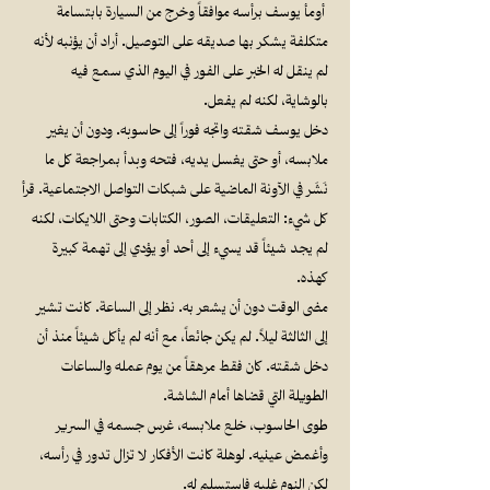
‏ أومأ يوسف برأسه موافقاً وخرج من السيارة بابتسامة
متكلفة يشكر بها صديقه على التوصيل. أراد أن يؤنبه لأنه
لم ينقل له الخبر على الفور في اليوم الذي سمع فيه
بالوشاية، لكنه لم يفعل.
‏دخل يوسف شقته واتجه فوراً إلى حاسوبه. ودون أن يغير
ملابسه، أو حتى يغسل يديه، فتحه وبدأ بمراجعة كل ما
نَشَر في الآونة الماضية على شبكات التواصل الاجتماعية. قرأ
كل شيء: التعليقات، الصور، الكتابات وحتى اللايكات، لكنه
لم يجد شيئاً قد يسيء إلى أحد أو يؤدي إلى تهمة كبيرة
كهذه.
‏مضى الوقت دون أن يشعر به. نظر إلى الساعة. كانت تشير
إلى الثالثة ليلاً. لم يكن جائعاً، مع أنه لم يأكل شيئاً منذ أن
دخل شقته. كان فقط مرهقاً من يوم عمله والساعات
الطويلة التي قضاها أمام الشاشة.
‏طوى الحاسوب، خلع ملابسه، غرس جسمه في السرير
وأغمض عينيه. لوهلة كانت الأفكار لا تزال تدور في رأسه،
لكن النوم غلبه فاستسلم له.