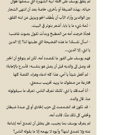
لم يعلِّق يوسف على جملة أبيه الشهيرة التي سمعها طوال
حياته، بهذه الصيغة أو بأخرى، خاصة بعد أن انتهى الشجار
بين الوالدين وأراد الأب أن يلَّطِف الجو ويزيل عن ابنه القلق.
- ثمة شيء ما يا بابا. أشعر بتوتر في البيت.
فجأة خرجت أمه من المطبخ وبدأت تقول بصوت غاضب:
- اسأل نفسك! ما هذه الفضيحة التي جلبتها لنا؟ إلا الدين
يا ابني، إلا الدين…
فهم يوسف على الفور ما تقصده أمه. لكن لم يتوقع أن الخبر
قد وصل إلى والديه قبل أن يصل هو بنفسه؛ فأسرع بالإجابة:
- لم أفعل شيئاً يا أمي. هذا كله ادعاء وهراء. القصة كلها
مخترعة من صعلوك ما يريد تخريب سمعتي.
- أنا أصدقك يا ابني، لكنك تعرف الناس، تعرف ما سيقولونه
عنا، قال والده.
- قد تكون قد انضممت إلى حزب إلحادي أو إلى عبدة شيطان
وتخفي كل ذلك عنَّا، قالت أمه.
لم يعرف يوسف بما يجيب. هل يعقل أن تصدق أمه إشاعة
عنه ولا تصدق ابنها؟ وأبوه لا يهمه إلا ما يقوله الناس؟