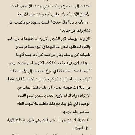
اختفت إلى المطبخ وبدأت تلتهي برصف الأطباق. "لماذا
الأطباق الآن يا أمي؟". جلس أمام والده. على الأريكة.
- ما الأمر يا بابا؟ ماذا حدث؟ البيت يسوده جو مكهرب. هل
تشاجرتما من جديد؟
كان والدا يوسف كثيرا الشجار. تتراوح علاقتهما ما بين الحب
والكره المطلق. تتغير علاقتهما في اليوم عدة مرات. في
طفولته كان يوسف يعاني من ذلك كثيراً. هاجسه أنهما
سينفصلان وأن أسرته ستتفكك. لكنَّهما لم ينفصلا. يبدو
أنهما فضلا البقاء هكذا في برزخ العواطف إلى الأبد: هذا ما
أدركه يوسف أخيراً بعد أن كبر وترك بيت أهله؛ لذا فإن الخوف
من العلاقات طويلة المدى أثر عليه. فغدا يهاب من
الارتباط؛ ولذلك لم يتزوج بعد. ياسمين تبدو الفتاة
الوحيدة التي يثق بها. مع ذلك دخلت علاقتهما العام
السادس ولم يتزوجا.
- أمك وأنا لا نتشاجر. أنا أحب أمك وهي تحبني. علاقتنا قوية
مثل الفولاذ.