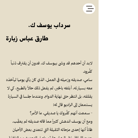
سرداب يوسف ك.
طارق عباس زبارة
لابد أن أحدهم قد وشى بيوسف ك. فدون أن يقترف ذنباً
كفَّروه.
سامي، صديقه وزميله في العمل، الذي كان يأتي يوميا ليأخذه
معه بسيارته، أبلغه بالخبر. لم يفعل ذلك حالاً بالطبع، كي لا
يقلقه، بل انتظر حتى نهاية الدوام. وعندما جلسا في السيارة
يستمعان إلى الراديو قال له:
- سمعت أنهم كفَّروك يا صديقي. ما الأمر؟
ومع أن يوسف اندهش كثيراً مما قاله صديقه لم يعقِّب.
ظاناً أنها إحدى مزحاته الثقيلة التي تتعدى بعض الأحيان