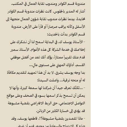
مندوبة قسم الكوادر ومندوب نقابة العمال في المكتب.
أشار له المدير بالجلوس. كانت نظرات مندوبة قسم الكوادر
محايدة، بينما نظرات مندوب نقابة شؤون العمال متجهة إلى
الأسفل وكأنه يراقب صرصاراً أو فأراً على الأرض. مندوبة
قسم الكوادر بدأت بالحديث:
- الأستاذ يوسف ك. في البداية اسمح لنا أن نشكرك على
إخلاصك في خدمة الشركة كل هذه الأعوام. الأستاذ سمير
قدم عنك تقريراً ممتازاً، يؤكد أنك تعد من أفضل موظفي
القسم. أداؤك المهني على مستوى عالٍ…
بدا وجه يوسف يشرق. لا بد أن هذا تمهيد لتقديم مكافأة
له أو منحه ترقية… واصلت السيدة:
- …لكنَّك تعرف جيداً أن شركتنا لها سمعة كبيرة، وأنها لا
يمكن أن تسمح بذكر اسمها بسوء في الصحف وعلى مواقع
التواصل الاجتماعي. حتى الربط الافتراضي بقضية مشبوهة
قد يؤدي إلى خسارة الكثير من الزبائن.
- ماذا تقصدين بقضية مشبوهة؟!، قاطعها يوسف. وقد
ضاع كل الابتهاج والسعادة من وجهه. فهم أن غرض