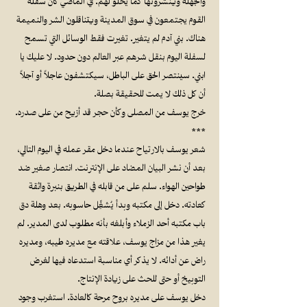
والجهلة وينشرونها كما يحلو لهم. في الماضي كان سفلة
القوم يجتمعون في سوق المدينة ويتناقلون الشر والنميمة
هناك. بني آدم لم يتغير. تغيرت فقط الوسائل التي تسمح
لسفلة اليوم بنقل شرهم عبر العالم دون حدود. لا عليك يا
ابني. سينتصر الحق على الباطل، سيكتشفون عاجلاً أو آجلاً
أن كل ذلك لا يمت للحقيقة بصلة.
خرج يوسف من المصلى وكأن حجر قد أزيح من على صدره.
***
شعر يوسف بالارتياح عندما دخل مقر عمله في اليوم التالي،
بعد أن نشر البيان المضاد على الإنترنت. انتصار صغير ضد
طواحين الهواء. سلم على من قابله في الطريق بنبرة واثقة
كعادته. دخل إلى مكتبه وبدأ يُشغِّل حاسوبه. بعد وهلة دق
باب مكتبه أحد الزملاء وأبلغه بأنه مطلوب لدى المدير. لم
يغير هذا من مزاج يوسف، علاقته مع مديره طيبه، ومديره
راض عن أدائه. لا يذكر أي مناسبة استدعاه فيها لغرض
التوبيخ أو حتى للحث على زيادة الإنتاج.
دخل يوسف على مديره بروح مرحة كالعادة. استغرب وجود