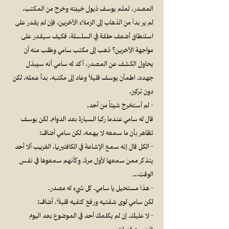
المصدر. لملم يوسف ذيول خيبته وخرج من المكتب.
لم ير بداً من الذهاب إلى الزملاء الآخرين، فإن لم يقدر على
استنطاق أضعف حلقة في السلسلة، فكيف سيقدر على
مواجهة الآخرين؟ ذهب إلى مكتب سامي وطلب منه أن
يحاول الكشف عن المصدر. أكد له سامي أنه سيبذل
جهده. اطمأن يوسف قليلاً وعاد إلى مكتبه. بدأ عمله، لكن
دون تركيز.
- لم أستخرج شيئاً من أحد.
قال له سامي عندما ركبا السيارة بعد الدوام. لكن يوسف
تظاهر بأن ما سمعه لا يهمه. لكن سامي أضاف:
- الكل قال إنه سمع الإشاعة في الكافتيريا، الغريب ألا أحد
يتذكر ممن سمعها لأول مرة. وكأنهم سمعوها في نفس
الوقت…
- هذا مستحيل يا سامي. كل شيء له مصدر.
لكن سامي لوى شفتيه ورفع كتفيه قليلاً، أضاف:
- لا عليك. إن لم يكلمك أحد في الموضوع بعد اليوم