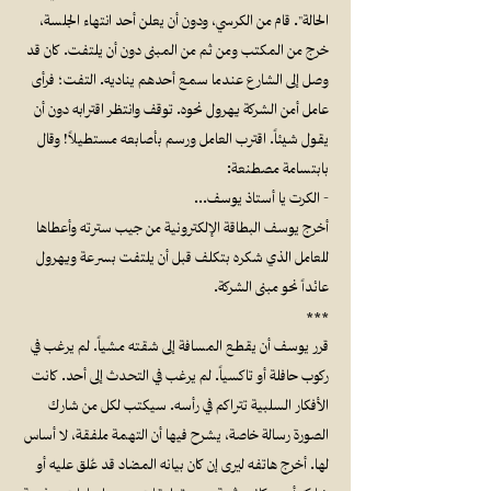
الحالة". قام من الكرسي، ودون أن يعلن أحد انتهاء الجلسة،
خرج من المكتب ومن ثم من المبنى دون أن يلتفت. كان قد
وصل إلى الشارع عندما سمع أحدهم يناديه. التفت؛ فرأى
عامل أمن الشركة يهرول نحوه. توقف وانتظر اقترابه دون أن
يقول شيئاً. اقترب العامل ورسم بأصابعه مستطيلاً! وقال
بابتسامة مصطنعة:
- الكرت يا أستاذ يوسف…
أخرج يوسف البطاقة الإلكترونية من جيب سترته وأعطاها
للعامل الذي شكره بتكلف قبل أن يلتفت بسرعة ويهرول
عائداً نحو مبنى الشركة.
***
قرر يوسف أن يقطع المسافة إلى شقته مشياً. لم يرغب في
ركوب حافلة أو تاكسياً. لم يرغب في التحدث إلى أحد. كانت
الأفكار السلبية تتراكم في رأسه. سيكتب لكل من شارك
الصورة رسالة خاصة، يشرح فيها أن التهمة ملفقة، لا أساس
لها. أخرج هاتفه ليرى إن كان بيانه المضاد قد عُلق عليه أو