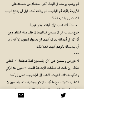
لم يرغب يوسف في البقاء أكثر. استقام من جلسته على
الأريكة واتجه نحو الباب... لم يوقفه أحد. قبل أن يفتح الباب
التفت إلى والديه قائلاً:
- حسناً، أنا ذاهب الآن، أراكما بخير قريباً.
خرج بسرعة كي لا يسمع ندائهما إذ طلبا منه البقاء. ومع
أنه كان في أعماقه يعرف أنهما لن يدعواه ليعود، إلا أنه أراد
أن يتمسك بالوهم أنهما فعلا ذلك.
***
لا خبر من ياسمين حتى الآن. ياسمين فتاة شجاعة، لا تختفي
هكذا. إن كانت قد صدَّقت الإشاعة فلماذا لا تقول له: اتركني
وشأني، علاقتنا انتهت، اذهب إلى الجحيم... دخل إلى أحد
التطبيقات يتصفح ما كُتِب. لا شيء جديد عنه. ياسمين لا
صفحة لها. تتحاشى وسائل التواصل الاجتماعي. دخل
صفحات صديقاتها، لا جديد كذلك. فكر أن يذهب إلى مقر
عملها وينتظر خروجها. "لا، أبداً، لست مترصداً مريض
عقلياً، لن أفعل ذلك". فكر بأن يكلف سامي بالمهمة، لكن