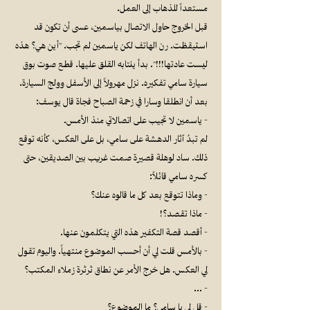
مستعداً للذهاب إلى العمل.
قبل الخروج حاول الاتصال بياسمين، عسى أن تكون قد
استيقظت. رن الهاتف لكن ياسمين لم تجب. "أين هي؟ هذه
ليست عادتها!!!". بدأ ينتابه القلق عليها. قطع صوت بوق
سيارة سامي تفكيره. نزل مهرولاً إلى الأسفل وولج السيارة.
بعد أن انطلقا وسارا في زحمة الصباح فجاة قال يوسف:
- ياسمين لا تجيب على اتصالاتي منذ الأمس.
لم تبدُ آثار الدهشة على سامي، بل على العكس، كأنه توقع
ذلك. ساد لوهلة قصيرة صمت غريب بين الصديقين، حتى
كسره سامي قائلاً:
- وماذا تتوقع بعد كل ما قالوه عنك؟
- ماذا تقصد؟!
- أقصد قصة التكفير هذه التي يتكلمون عنها.
- بالأمس قلت لي أن أحسب الموضوع منتهياً. واليوم تقول
لي العكس. هل خرج الأمر عن نطاق ثرثرة زملاء المكتب؟
- …
- قل لي يا سامي؟ ما الموضوع؟