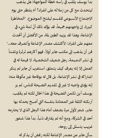
بدأ ‏يوسف يقلب في رأسه خطة المواجهة: هل يذهب
ليتحدث مع كل من زملائه على انفراد؟ أم ينتظر حتى يوم
الاجتماع الأسبوعي للقسم ليفتح الموضوع. "المخاطرة
كبيرة، إن واجهتهم جميعاً. قد يؤكد ذلك أنَّ ثمة شيء في
الإشاعة، وهذا قد يزيد الطين بلة. من الأفضل أن أتحدث
معهم على انفراد؛ لأكتشف مصدر الإشاعة وأتصرف معه…"
قرر أن يذهب إلى مكتب جابر أولاً، فهو أكثرهم ثرثرة وتفنناً
في نشر النميمة. رجل ضعيف الشخصية، لا قيمة له في
العمل إلا إنه يعرف كيف يتملق. استغرب أن جابر لم ينكر
اشتراكه في نشر الإشاعة، بل قال له بوقاحة غير مألوفة منه:
إنه يؤدي واجبه لا غير في تقديم النصيحة للناس. لم يرَ
يوسف أين تكمن النصيحة في هذا الحال لكنه لم يعَّقِب.
أربكته الثقة غير المعتادة بنفسه التي أصبح يحدثه بها
جابر. شعر لأول مرة بضعف أمام هذا الرجل الذي لا يحترمه
أحد في الشركة. ومع أنه لم يقترف ذنباً، بدأ هذا شعور
غريب يتسلل إلى روحه.
سأل جابر عن مصدر الإشاعة لكنه رفض أن يذكر له