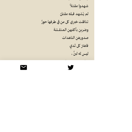
شهدوا مقتلاً
لم يُشهد قبلهِ مقتلُ
تناقلت خبري كل من في طرفها حورٌ
وضربن بأكفهن المنقشة
صدورهن الناهدات
فاهتز كل ثديٍ
ليس له لبنٌ ،
وباتت روحي خواءً
كأنها اليمُّ إذا حلَّ المساء
أطفأ أضواءه ،
ونامت على صفيحته الظُللُ
أين طيور الرخم تهبط على ساعدي
تعفن حنيناً لم أعد به أقوى
على حمل درعٍ