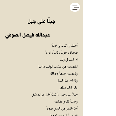
جبلًا على جبل
عبدالله فيصل الصوفي
أحبكِ إن كنتِ لي خيلاً
صحراءً ، جوعاً ، ذئباً ، غزالاً
إن كنتِ لي ولكِ
تقضمين من عشب الوقت ما بدا
وتنصبين خيمةَ وصلكِ
وتتركين هذا الليل
على ليلنا يتكورُ
جبلاً على جبلٍ ، أتيتُ أحمل هزائم شتى
وجنداً تفرق جمعُهم
أجرُّ خلفي من الأسى صوفاً
قصصتهُ لبرد من ندموا