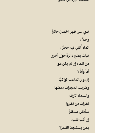
قلبي على ظهر الحصانِ حائراً
وجلاً ،
كماءٍ أُلقي فيه حجرٌ ،
فبات يضع دائرةً حول أخرى
من للماء إن لم يكن هو
أماً وأباً ؟
إني وإن تداعت كواكبٌ
وضربت المجرات بعضها
والسماء تنزف
نظرات من نظروا
سأبقى منتظراً
إن أنتِ قلتِ:
بمن يستنجدُ القمرُ؟