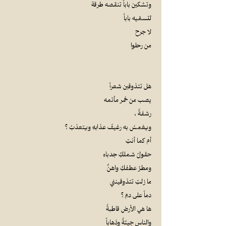
وتشكين باباً تنقصه طرقة
لتسمّيه باباً
لا جرح
من رحلوا
هل تتذوقين شعراً
يصب من خمر مأتمه
رشفةً ،
ويغمسُ به رغيفَ عذابهِ ويتعذبُ ؟
أم كما أنتِ
حقولُ شملكِ جدباء
ومطرُ عطفكِ واهنٌ
ما زلتِ تتذوقينني
دماً على دمِ ؟
ها هي الأرض قاطبةً
والناس جيئةً وذهاباً