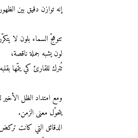
إنه توازن دقيق بين الظهور
تتوهّج السماء بلون لا يتك
لون يشبه جملة ناقصة،
تُترك للقارئ كي يتمّها بقلبه
ومع امتداد الظل الأخير لل
يتحوّل معنى الزمن.
الدقائق التي كانت تركض