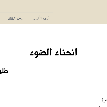
فريق التحرير
أرسل أعمالك
انحناء الضوء
طلا
ر؛