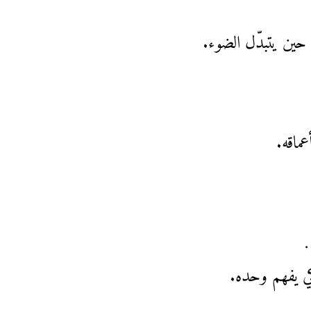
ين يتبدّل الضوء.
ماقه.
…
كي يفهم وحده.