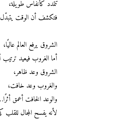
تتمدد كأنفاس طويلة،
فتكشف أن الوقت يتبدّل ح
الشروق يرفع العالم عاليًا،
أما الغروب فيعيد ترتيب أع
الشروق وعد ظاهر،
والغروب وعد خافت،
والوعد الخافت أعمق أثرًا
لأنه يفسح المجال للقلب 