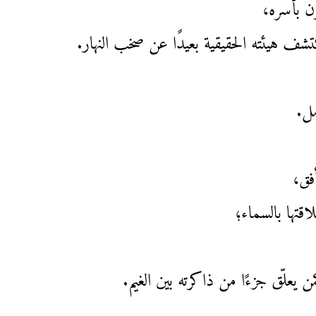
ن بأسره،
تشف هيئته الحقيقية بعيدًا عن صخب النهار.
مل.
فق،
قتها بالسماء؛
من يعلّق جزءًا من ذاكرته بين الغيم.