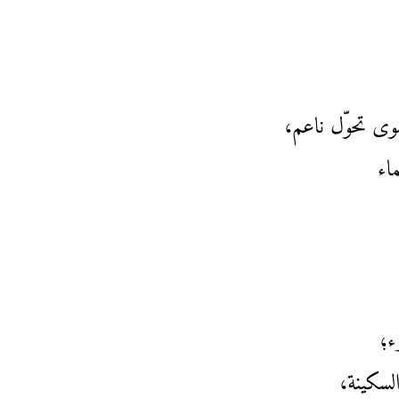
سوى تحوّل ناعم،
اء
ء؛
لسكينة،