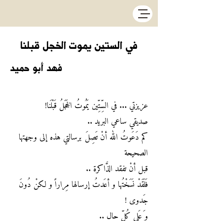
في الستين يموت الخجل قبلنا
فهد أبو حميد
عزيزتي ... في السِّتِّين يَمُوتُ الخَجَلُ قَبْلَنا!
صديقي ساعي البريد ..
كم دَعَوتُ الله أنْ تَصِلَ برسالتي هذه إلى وجهتها
الصحيحة
قبل أنْ تفقد الذَّاكرة ..
فَلَقَدْ نَسَخْتُها و أعَدتُ إرسالها مِراراً و لكنْ دُونَ
جَدوى !
و َعَلى كُلِّ حال ..