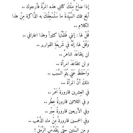
إذا ضاعَ مِنْكَ كتابي هذه المرَّةَ فأرجوك ..
أبلغ تلك السَّيِّدةَ ما سَتُسْعِفُكَ به الذَّاكرة مِنْ هذا
الكلام ..
قُلْ لها : إنني ظَلَمْتُها كثيراً وهذا اعترافي ..
وَقُلْ لها: إنَّهُ في شَريعَةِ القوارير ..
لن يتقاعَدَ شاعرٌ ..
و لن تتقاعَدَ امرأة ..
وَاحْفَظْ عَنِّي يُتْمَ السَّبَب ..
ذلكَ أنَّ المرأةَ ...
في العِشرين قارورة ُخَمْر ..
و في الثلاثين قارورةُ عِطْر ..
وفي الأربعين قارورةُ حِبْر ..
وفي الخمسين قارورة ٌمِنْ ماءِ الذَّهْب ..
و من السِّتين حتَّى يَتَقَدَّسَ الرَّمَقُ !