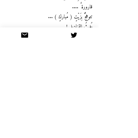
قارورة ٌ ....
تتوهَّجُ بِزَيْتٍ ( مُباركٍ ) ...
يُغِيثُ القناديل !
ولا عَزَاءَ ( للخَمْر ِ ) يا عزيزتي بعد هذا الكلام !
فهد بن محمد أبو حميد, سعودي الجنسية من مواليد
مدينة الرياض. خريج كلية اللغة العربية بجامعة
الإمام محمد بن سعود الإسلامية عام 1419 هـ.
يقدم مشاركاته الأدبية المتنوعة عبر وسائل الإعلام
المختلفة
منذ ما يزيد على عشرين عاماً.