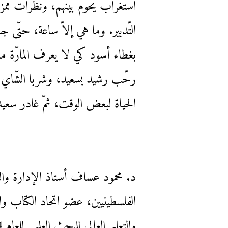
استغراب يحوم بينهم، ونظرات ممزوجة 
التّدبير. وما هي إلاّ ساعة، حتّى 
بغطاء أسود كي لا يعرف المارّة ما
رحّب رشيد بسعيد، وشربا الشّاي م
الحياة لبعض الوقت، ثمّ غادر سعيد
د. محمود عساف أستاذ الإدارة والت
الفلسطينيين، عضو اتحاد الكتاب وال