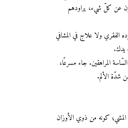
ازفون عن كلّ شيء، يراودهم
ه الفقري ولا علاج في المشافي
 يدك.
ّاسة المراهقين. جاء مسرعًا،
 شدّة الألم.
لى المشي؛ كونه من ذوي الأوزان