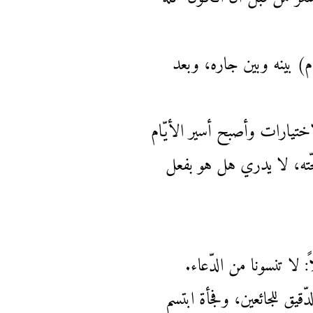
فكرة ملائكية، وهي أن يقسم ما عنده من الدّقيق (5 كيلو جرام) بينه وبين جاره، وبعد
اختيارات وأصبح أسير الأيّام
حّته، لا يدري هل هو بفعل
 لا تنسونا من الدّعاء.
ّقيق للجائعين، وفجأة ابتسم