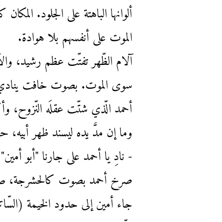
ألوانها الباهتة على الجلود. المكا
الموت على أنفسهم بلا هوادة.
آلام الظّهر تفتّت عظم رشيد، وال
سوى الموت. بصوت خافت ينادي عل
أحمد الّذي شتّت عقلَه النّزوح، 
وما إن مدَّ يده ليسند ظهر أبيه،
- نادِ يا أحمد على جارنا "أبو أمين
صرخ أحمد بصوت كالحشرجة، صوت 
جاء أمين إلى حدود الخيمة (السّات