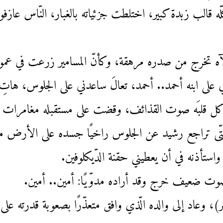
ن كلّه قالب زبدة كبير، اختلطت جزئياته بالغبار، النّاس ع
آه تخرج من صدره مرهقة، وكأنّ المسامير زرعت في عمود
ى ابنه أحمد.. أحمد، تعالَ ساعدني على الجلوس، هاتِ
وأكل قلبَه صوت القذائف، وقضت على مستقبله مغامرات الس
 حتّى تراجع رشيد عن الجلوس راخيًا جسده على الأرض من
" واستأذنه في أن يعطيني حقنة الدّيكلوفين.
ضعيف خرج وقد أراده مدوّيًا: أمين.. أمين.
ر)، وعاد إلى والده الّذي وافق متعذّرًا بصعوبة قدرته ع