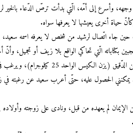
، وأسرع إلى أمّه، الّتي بدأت ترصّ الدّعاء بالخير لرش
أنّ حياة أخرى يعيشها لا يعرفها سواه.
 حين جاء اتّصال لرشيد من شخص لا يعرفه اسمه سعيد، يدّ
جبين بكتاباته الّتي تحاكي الواقع بلا زيف أو تجميل، وأنّ
د 25 كيلوجرام)، ويرغب في إهداء رشيد واحدًا منهما.
مكنني الحصول عليه، حتّى أعرب سعيد عن رغبته في زيا
إيمان لم يعهده من قبل، ونادى على زوجته وأولاده يبش