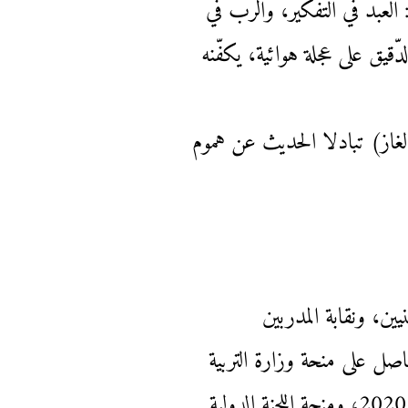
لعبد في التّفكير، والرّب في
قيق على عجلة هوائية، يكفّنه
غاز) تبادلا الحديث عن هموم
ين، ونقابة المدربين
اصل على منحة وزارة التربية
والتعليم العالي للبحث العلمي للعام 2014، وجائزة الأمانة العامة لمجلس الوزراء للإبداع والتميز2020، ومنحة اللجنة الدولية