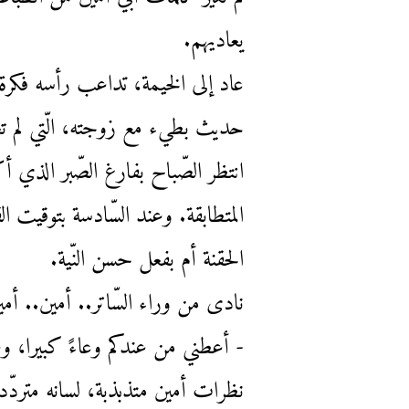
يعاديهم.
حديث بطيء مع زوجته، الّتي لم تع
انتظر الصّباح بفارغ الصّبر الذي 
المتطابقة. وعند السّادسة بتوقيت
الحقنة أم بفعل حسن النّية.
نادى من وراء السّاتر.. أمين.. أمي
- أعطني من عندكم وعاءً كبيرا، وغرَ
نظرات أمين متذبذبة، لسانه متردّد و