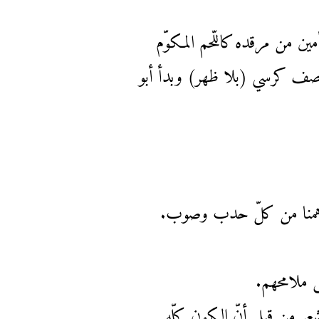
ن من مرقده كاللّحم المكوّم
ى نصف كرسي (بلا ظهر) وبدأ أبو
يداهمنا من كلّ حدب وصوب.
هش ملامحهم.
شعر من قبل أنّ الكون كلّه