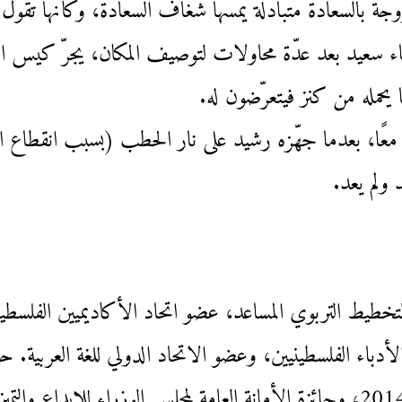
بالسّعادة متبادلة يمسّها شغاف السّعادة، وكأنّها تقول: ا
جاء سعيد بعد عدّة محاولات لتوصيف المكان، يجرّ كيس الدّ
 يحمله من كنز فيتعرّضون له.
عًا، بعدما جهّزه رشيد على نار الحطب (بسبب انقطاع ال
 ولم يعد.
خطيط التربوي المساعد، عضو اتحاد الأكاديميين الفلسطيني
أدباء الفلسطينيين، وعضو الاتحاد الدولي للغة العربية. ح