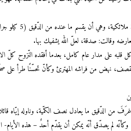
عاد إلى الخيمة، تداعب رأسه 
ارضه وقالت: صدقة، لعلّ الله يشفيك بها.
أكل قلبه على مدار عام كامل، بعدما أفقده النّزوح كلّ ال
 القصف، نهض من فراشه المهترئ وكأنّ تحسّنًا طرأ على ص
ن
فَ من الدّقيق ما يعادل نصف الكمّية، وناوله إيّاه قائلاً:
كأنّه لم يصدّق أنّه يمكن أن يقدّم أحدٌ – هذه الأيام- الد