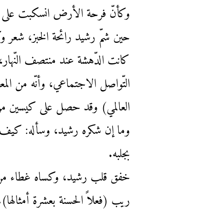
وكأنّ فرحة الأرض انسكبت على وجهه
حين شمّ رشيد رائحة الخبز، شعر وك
كانت الدّهشة عند منتصف النّهار،
التّواصل الاجتماعي، وأنّه من المع
العالمي) وقد حصل على كيسين من الدّقيق (يزن الكيس الواح
وما إن شكره رشيد، وسأله: كيف ي
بجلبه.
خفق قلب رشيد، وكساه غطاء من ال
ريب (فعلاً الحسنة بعشرة أمثالها).