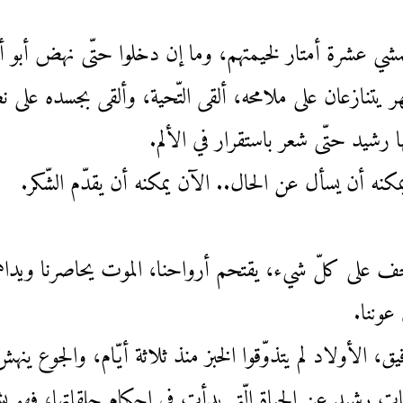
شي عشرة أمتار لخيمتهم، وما إن دخلوا حتّى نهض أبو أمي
ر يتنازعان على ملامحه، ألقى التّحية، وألقى بجسده عل
ا رشيد حتّى شعر باستقرار في الألم.
كنه أن يسأل عن الحال.. الآن يمكنه أن يقدّم الشّكر.
 يزحف على كلّ شيء، يقتحم أرواحنا، الموت يحاصرنا و
عوننا.
ق، الأولاد لم يتذوّقوا الخبز منذ ثلاثة أيّام، والجوع ين
عات رشيد عن الحياة الّتي بدأت في إحكام حلقاتها، فهو ي