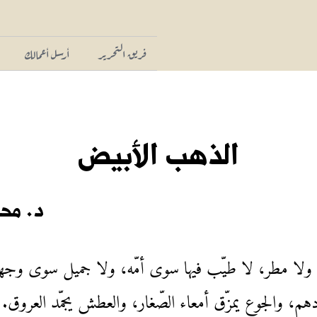
فريق التحرير
أرسل أعمالك
الذهب الأبيض
د. مح
ا ولا مطر، لا طيّب فيها سوى أمّه، ولا جميل سوى وجهها 
م، والجوع يمزّق أمعاء الصّغار، والعطش يجمّد العروق. 