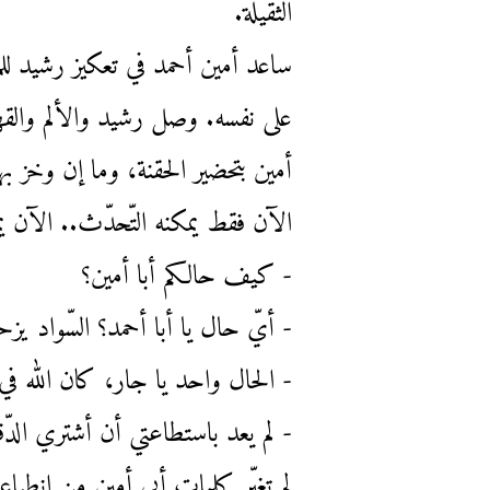
الثّقيلة.
ساعد أمين أحمد في تعكيز رشيد للم
على نفسه. وصل رشيد والألم والقه
أمين بتحضير الحقنة، وما إن وخز به
الآن فقط يمكنه التّحدّث.. الآن يم
- كيف حالكم أبا أمين؟
- أيّ حال يا أبا أحمد؟ السّواد
- الحال واحد يا جار، كان الله في 
- لم يعد باستطاعتي أن أشتري الدّقي
لم تغيّر كلمات أبي أمين من انطبا