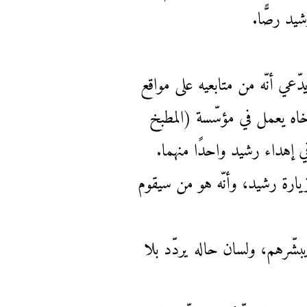
يد رصًّا.
عي أنّه من متابعيه على مواقع
 أخاه يعمل في مؤسّسة (المطبخ
رة رشيد، وأنّه هو من سيقوم
ّرهم، ولسان حاله يردّد بلا