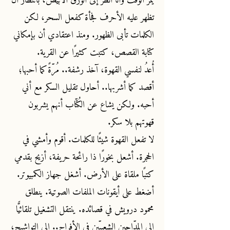
يمرُّ الوقت وأنا أنظر إلى الورق الأبيض، بانتظار أن
تظهر عليه الأحرف فجأة كفعل السحر، لكن
الكلمات تأبى الظهور. ومنذ اعتقادي أن بإمكاني
كتابة القصص، كتبت كثيرًا عن القرية.
أُعدُ لنفسي القهوة، آخذ رشفة.. مُرّةً كما أحبها؛
أقصد كما أشربها.. أحاول تقليل السكر مع أني
أحبه. ولكن يشاع عن الكُتّاب أنهم يشربون
قهوتهم بلا سكر.
لا تفعل القهوة شيئًا للكلمات. أقوم وأمشي في
الحجرة. أشعل بخورًا ذا رائحة حريفة، أزيح بقدمي
كتبًا ملقاة على الأرض. أشغل جهاز الكمبيوتر.
أضغط على أيقونات الملفات الصوتية. ينطلق
محمود درويش في قصائده. ينتقل التشغيل تلقائيًّا
إلى المدّاحين الشعبيّين في الأفراح.. إلى التواشيح،