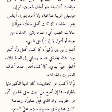
موشحات أندلسية، سير أبطال شعبيين، ثم إلى
موسيقى غربية صاخبة، ولا أعود بشيء. أجلس
بجوار الحائط، كما كنت أفعل طفلًا؛ خوفًا في
حالات غضب أبي، عندما ينتهي الدخان من
جيبه أو أتبول لا إراديًّا على نفسي.
أضع رأسي بين ركبتيّ، كما كنت أفعل وأنا أشعر
ببرد الشتاء يخترقني عندما يرسلني إلى الغيط ليلا..
أغطي عينَيّ بيدي، كما كنت أفعل عندما أخاف
العفاريت والجنيات.
لِمَ لا أكتب عن العفاريت؟ كان لدينا الكثير منها
بالجوار.. فما إن أخرج من البيت حتى تحذرني أمّي
من عفريت الولد الذي قُتِلَ صغيرًا، برصاصة
كانت محشورة في ماسورة سلاح محليّ الصنع،