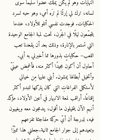
النهايات وهو لم يكن يملك عضوا سليمًا سوى
لسانه، ترك لي إرثًا لم ترَه أمي، وهو حبه لسرد
الحكايات. فوجدت نفسي أتلو للأولاد، عندما
يتجمّعون ليلًا في الجُرن، تحت لمبة الجامع الوحيدة
التي تستمر بالإنارة، وذلك بعد أن يقعدنا تعب
اللعب– حكاياتٍ بذورها مما أخبرني به أبي.
أحاول أن أكون مجيدًا أكثر منه، فأغمِض عينَيّ
وأتخيل أبطالها يمشون. أبني عليها مِن خيالي
لأستكمل الفراغاتِ التي كان يتركها لتبدو أكثر
إقناعًا. أراقب لمعة الانبهار في أعين الأولاد، مؤكد
أنهم الآن يتخيلون ما أقول، يندمجون معه ويغيبون
فيه، لدرجة أن أيّ حركة مفاجئة تفزعهم
وتعيدهم إلى جوار الجامع ثانية.جعلني هذا مميّزًا