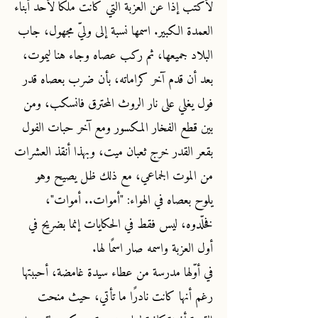
لأكتبْ إذًا عن العزبة التي كانت ملكًا لأحد أبناء
العمدة الكبير. اسمها نسبة إلى وليّ مجهول، جاب
البلاد جميعها، ثم ركب عصاه وجاء هنا ليموت،
بعد أن قدم آخر كراماته، بأن ضرب بعصاه قدر
فول يغلي على نار الروث المحترق فانسكب، ومن
بين قطع الفخار المكسور ومع آخر حبات الفول
بقعر القدر خرج ثعبان ميت، وبهذا أنقذ العشرات
من الموت الجماعي، مع ذلك ظل يصيح وهو
يلوح بعصاه في الهواء: "أموات.. أموات"،
فخلّدوه، ليس فقط في الحكايات إنما بضريح في
أول العزبة واسمه صار اسمًا لها.
في أوّلها مدرسة من عطاء سيدة غامضة، أحببتها
رغم أنها كانت نادرًا ما تأتي، حيث منحت