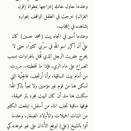
وعندما حاول حامله إخراجها بمِطواة (قرن
الغزال) خرجت في الطفل الواقف بجواره
يشاهده في إعجاب.
وعندما أسير في اتجاه بيت (محمد حسين) كان
عليّ أن أكرر اسم الله في سرّي كثيرًا؛ حتى لا
يخرج عفريت الرجل الذي قُتل بالهراوات بسبب
الصراع على ماء الري. فإذا ما تخطيته.. مررت
من أمام بيت الساقية، وأنا أرتجف. فالجِنّية التي
تسكن هنا من قوم غير مؤمنين ولا تعبأ بذكر الله!
سكنت هنا منذ أن كان البيت مجرد بئر عميقة،
فوقها ساقية تجلب الماء من أسفل، ابتلعت الكثير
من البنات الجميلات والأولاد الصغار، وعندما
أتوا بالشيخ (علي) ليرفع الأذان على غير موعده كي