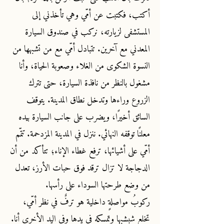
أكتب، فكتبت عن أمّي وهي تأخذني إلى
المستشفى لزيارته، نركب في صندوق السيارة
المعدني مع آخرين. تتبادل أمّي مع من تشبهها من
النسوة الشكوى من الغلاء وصعوبة الحياة، وأنا
مشغول بالنظر من نافذة السيارة، حتى تترك
الزروع وراءها وتدخل نطاق المدينة. يتوقف
السائق أخيرًا، ويضرب على جانب السيارة بيده
معلنًا توقفه النهائي. ننزل في المدينة المزدحمة. تتمّم
أمّي على أشيائها، ترفع غطاء الإناء؛ تتأكد من أن
الدجاجة لا تزال ترقد فوق حبات الأرز، تعدل
من وضع طرحتها السوداء على رأسها.
ركوبُ مواصلةٍ داخلية هو ترفٌ في نظر أمّي،
تخلع شبشبها وتمسكه في يدها وفي اليد الأخرى أنا.