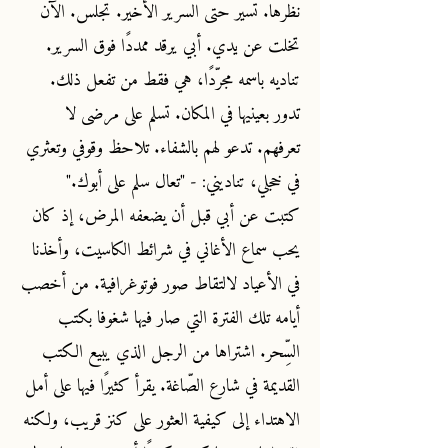
نظرها. تسير حتى السرير الأخير. تجلس. الآن
تخلت عن يدي. أبي يرقد ممددًا فوق السرير.
تناديه باسمه مجرّدًا، هي فقط من تفعل ذلك.
تدور بعينيها في المكان. تسلم على مرضى لا
تعرفهم. تدعو لهم بالشفاء. تلاحظ وقوفي وتعثري
في خجلي، تناديني: - "تعال سلم على أبوك."
كتبت عن أبي قبل أن يضعفه المرض، إذ كان
يحب سماع الأغاني في شرائط الكاسيت، وأخذنا
في الأعياد لالتقاط صور فوتوغرافية. من أخصب
أيامه تلك الفترة التي صار فيها شغوفا بكتب
السِّحر. اشتراها من الرجل الذي يبيع الكتب
القديمة في شارع الصّاغة. يقرأ كثيرًا فيها على أمل
الاهتداء إلى كيفية العثور على كنز قريب، ولكنه