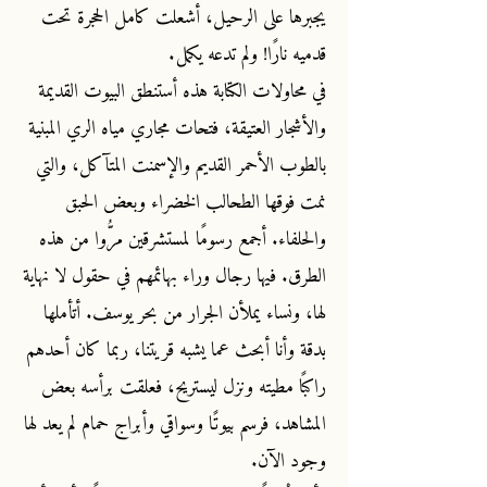
يجبرها على الرحيل، أشعلت كامل الحجرة تحت
قدميه نارًا! ولم تدعه يكمل.
في محاولات الكتابة هذه أستنطق البيوت القديمة
والأشجار العتيقة، فتحات مجاري مياه الري المبنية
بالطوب الأحمر القديم والإسمنت المتآكل، والتي
نمت فوقها الطحالب الخضراء وبعض الحبق
والحلفاء. أجمع رسومًا لمستشرقين مرُّوا من هذه
الطرق. فيها رجال وراء بهائمهم في حقول لا نهاية
لها، ونساء يملأن الجرار من بحر يوسف. أتأملها
بدقة وأنا أبحث عما يشبه قريتنا، ربما كان أحدهم
راكبًا مطيته ونزل ليستريح، فعلقت برأسه بعض
المشاهد، فرسم بيوتًا وسواقي وأبراج حمام لم يعد لها
وجود الآن.