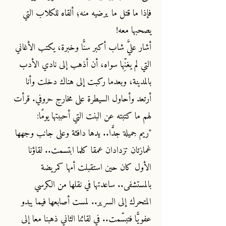
فإذا ما قتل ما يرضيه منه؛ ألقاه للكلاب التي
يصحبها معه!
أشار عليَّ شاب أكبر سنًّا وخبرة، يكتب الأغاني
التي لم يغنِّها سواه، أن أذهب إلى نادي الأدب
بالمدينة، وبعدما ركبت إلى هناك دخلت وأنا
أرتعد وأحاول السيطرة على مخارج حروفي. قرأت
لهم ما كتبته عن البنت التي أحببتها يومًا:
"ريم جميلة جدًّا.. يدها دافئة وعلى جانب وجهها
غمازتان تزدادان عمقا كلما ابتسمت.. لقاؤنا
الأول كان حين استقبلت أمها كمريضة
بالمستشفى.. ساعدتها في نقلها من الكرسي
المتحرك إلى السرير.. لمست أصابعها فيما يبدو
عفويًّا فتبسّمت.. في لقائنا الثاني ذهبنا معا إلى