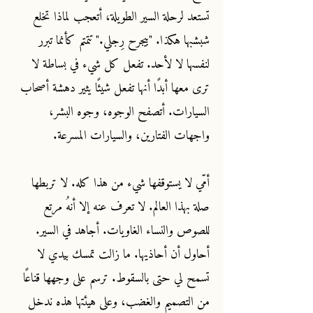
تستعد لرحلة السير الطويلة، أتعجب لماذا تخلع
شبشبها هكذا. "بيجرح رِجلي." تتمتم كأنما تبرر
لنفسها لا لأحد. تفعل كل شيء في بساطة لا
ترى معها أبدًا أنها تفعل شيئًا يثير دهشة أصحاب
السيارات. أتصفح الوجوه، وجوه البشر،
واجهات الفتارين، والسيارات المسرعة.
أمّي لا يستوقفها شيء من هذا كله. لا تربطها
صلة بهذا العالم. لا تعرف عنه إلا أنهُ مرتع
للصوص والنساء الغاويات. أجاهد في السير.
أحاول أن أحاذيها. ما زالت تمسك بيدي لا
تسمح لي حتى بالسقوط. ترسم على وجهها قناعًا
من التصميم والغضب، وعلى هيئتها هذه ندخل