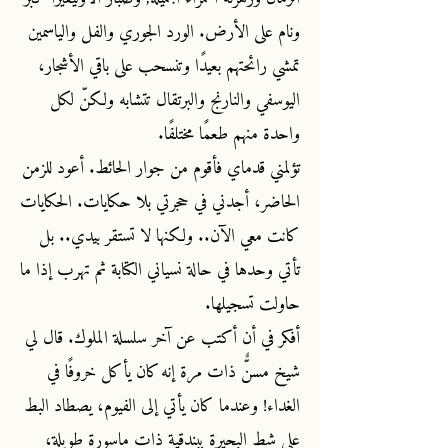
ونام على الأرض. الورد الجوري والفل والياسمين
تمشي رائحتهم بعيدًا وتنسحب على باقي الأشجار،
اليوسفي والنارنج والبرتقال تتشابه ولكنّ لكل
واحدة منهم طعمًا مختلفًا.
تؤلمني قدماي فأقوم من جوار الحائط. أعود للزمن
الحاضر، أجدني في حجرتي بلا حكايات. الحكايات
كانت معي الآن.. ولكنها لا تستقر بيدي.. بل
تأتي وحدها في حالة نسياني الكتابة ثم تهرب إذا ما
حاولت تسجيلها.
أفكر في أن أكتب عن آخر سلسلة الملوك. قال لي
شيخ مسنٌّ ذات مرة إنه كان يأكل خروفًا في
الغداء! وعندما كان يأتي إلى الفيوم، يصطاد البط
على شط البحيرة ببندقية ذات ماسورة طويلة،