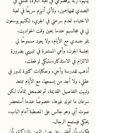
بينهم، ربما يرفضونني في لعبة الكُرة؛ لفشلي في
التصدي للمهاجمين، ولأني أنهزِم سريعًا في لعبة
الاختباء؛ لعدم سرعتي في الجري، لكنهم يوسعون
لي في مجالسهم عندما يحين وقت الحواديت.
ينمو جسدي مع الأيام، ولا يعود مسموحًا لي
بجلسة الجرن، وأمي المستمرة في تنبيهي بضرورة
الالتزام في الاستذكار،ستبكي لو فعلت.
أذهب للمدرسة وأجيء وحكايات كثيرة تدور في
عقلي، ولا أجد من يسمعها. مع الأيام تبتعد
وتبهت التفاصيل القديمة، ثم تضمحل تمامًا، لكن
سرعان ما تتولد غيرها، خصوصًا عندما أستحضر
صوت أبي وهو جالس على المصطبة أمام الباب،
يحكي فيستمع الرجال.
فكرت بأن أتغلب على عبث الزمن بالذاكرة؛ بأن