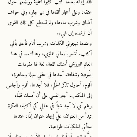
فقد إيمانه بعدما كتب كثيرًا أحجبة ووضعها حول
عنقه، وعلى أحجار ألقاها في نهر جارٍ، وفي حواف
أطباق وشرب ماءها، ولم تستطع كل تلك القوى
أن ترشده إلى شيء.
وعندما تهجرني الكلمات وتهرب أنام فأحلم بأني
أكتب. أشعر بالمعاني تملؤني، وهناك... في هذا
العالم البرزخي أمتلك اللغة، لغة لها مفردات
صُوفية وشفافة، أجدها في عقلي سهلة وجاهزة،
أقوم. أحاول تذكر الحُلم، فلا أجدها. أقوم وأجلس
إلى المكتب، أجبر نفسي على أن أمسك قلمًا،
رغم أني لا أجد شيئًا في عقلي كي أكتبه، الفكرة
تبدأ من العنوان، عليَّ إيجاد عنوان إذًا، عندها
ستأتي الحكايات طواعية.