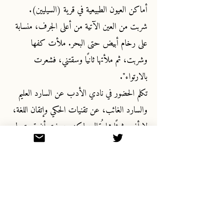
أماكن العيون الطبيعية في قرية (السيليين).
شربت من العين الآتية من أعلى الجرف، منسابة
على رخام أبيض حتى البحر. ملأت كفها
وشربت، ثم ملأتها ثانيًا وسقتني، فشعرت
بالارتواء".
تكلم الحضور في نادي الأدب عن السارد العليم
والسارد الغائب، عن تقنيات الحكي وإتقان اللغة،
لا أفهم شيئًا مما يُقال، لكني عرفت أن قصتي لم
تعجبهم.
قررت أن أكف عن المحاولة، ولكني حين
جلست على سطح بيتنا قلت لنفسي:
"ربما هم لا يحبون النهايات السعيدة، ولو كتبت
عن الذين أحببت وفارقوني ربما تعجبهم." كل