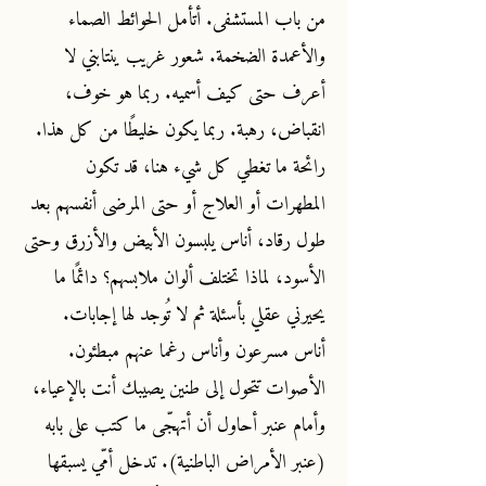
من باب المستشفى. أتأمل الحوائط الصماء
والأعمدة الضخمة. شعور غريب ينتابني لا
أعرف حتى كيف أسميه. ربما هو خوف،
انقباض، رهبة. ربما يكون خليطًا من كل هذا.
رائحة ما تغطي كل شيء هنا، قد تكون
المطهرات أو العلاج أو حتى المرضى أنفسهم بعد
طول رقاد، أناس يلبسون الأبيض والأزرق وحتى
الأسود، لماذا تختلف ألوان ملابسهم؟ دائمًا ما
يحيرني عقلي بأسئلة ثم لا تُوجد لها إجابات.
أناس مسرعون وأناس رغما عنهم مبطئون.
الأصوات تتحول إلى طنين يصيبك أنت بالإعياء،
وأمام عنبر أحاول أن أتهجّى ما كتب على بابه
(عنبر الأمراض الباطنية). تدخل أمّي يسبقها