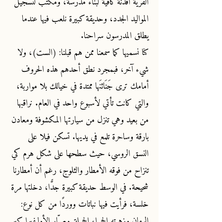
القرية أفدنة كافية لبناء مدرسة، ومكتب لتسجيل
المواليد الجدد، وحديقة كبيرة نلعب فيها عندما
يطلق المدرسون سراحنا.
كنا نسميها كما سمعنا ممن هم قبلنا: (الست)، ولا
شيء آخر، فبمجرد نطق أحدهم هذه الحروف
أمامك ترى جَنَائنَها ممتدة في خيالك بلا مواربة،
والتي كانت تأتي لأسبوع واحد في العام. نراقبها
من بعيد وهي تنزل من سيارتها المكشوفة ومعادن
بارقة وساحرة تلمع في يديها. تسكن فيلا على
النسق الروسي، حيث سطحها على شكل هرم كي
تنزاح من فوقه الأمطار والثلوج، رغم أن أمطارنا
شحيحة. في الوسط حديقة كبيرة جدًّا، دخلتها مرة
خلسة، فرأيت فيها نباتات ووردًا من كل نوع:
الرمان وزهرته الحمراء الجميلة, وصبّار الأوليفيرا كبر