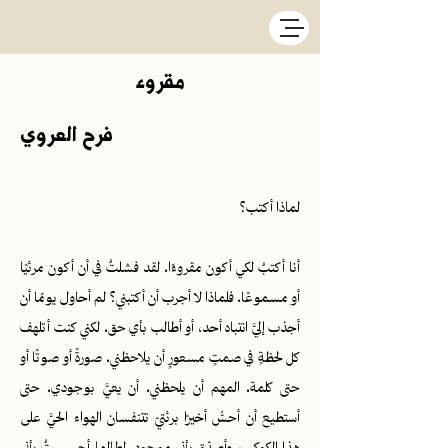
مقروء
فرح العروي
لماذا أكتب؟
أنا أكتبُ لكي أكون مقروءًا. لقد فشلتُ في أن أكون مرئيًا
أو مسموعًا. فلماذا لا أجرب أن أكتبني؟ لم أحاول يومًا أن
أجذب إليَّ انتباه أحد، أو أطالب بأي حق. لكني كنت أتلهف
كل لحظةٍ في صمتٍ مسعورٍ أن يلاحظني. صورةً أو صوتًا أو
حتى كلمة. المهم أن يلحظني. أن يعيَّ بوجودي. حتى
أستطيع أن أحسُّ أخيرًا برئتيّ تتنفسان الهواء الحيَّ على