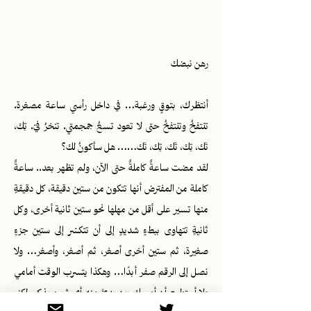
رهن نبضك
أنتظرك، بتوقٍ ورغبة… في داخل رأسي ساعة مصغرة.
تنتفخُ وتنتفخُ حتى لا تعود تسعُ جمجمتي. تنخرُ فيّ. تِك،
تَك، تِك، تَك، تِك، تَك…… هل سأكونُ لك؟
لقد مضت ساعةٌ كاملةٌ حتى الآن، ولم تظهر بعد.. ساعةٌ
كاملة من المفترض أنها تتكون من ستين دقيقة، كل دقيقةٍ
منها تسير على أقل من مهلها نحو ستين ثانية أخرى، وكل
ثانيةٍ تتهاوى ببطءٍ شديدٍ إلى أن تتكسّر إلى ستين جزءٍ
صغيرة، ثم ستين أخرى أصغر، ثم أصغر، وأصغر… ولا
نصل إلى الرقم صفر أبدًا… وهكذا يتسرب الوقت أمامي
ولا أستطيع أن أمسك بين يديَّ منه أي شيءٍ يذكر. لكني