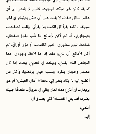
هذا الكوكب، وأصدّق بأني موجود. لطالما أحسستُ بأني
كذبة، كائن غير مؤكد الوجود. مخلوق لا ينتمي إلى أي
عالم. سائل شفاف لا يثبت على أي شكل ويتبخر في الجو
سريعًا... لكنه يقرأ كل الكتب ولا يقرأني، يقلب الصفحات
ويتجاوزني. أنا لم أكن لأمانع إذا قلّب بقوةٍ صفحاتي،
شخمط فوق سطوري، خنق الكلمات، أو مزّق أوراقي. لم
أكن لأمانع أيَّ شيءٍ فقط إذا ما لاحظ وجودي. هذا
التجاهل التام يقتلني، ويتلذذ في تعذيبي ببطء. إذا كان
مصدر وجودي ينكره، وسبب حياتي يرفضها، وأكثر من
أتطلع إليه لا يكاد ينظر إلي…فعلامَ أعاني العيش؟ أم هو
يريدني.. أن أنتزع دمه الذي يغلي في عروقي.. ملطخًا جبينه
بضربة أصابعي الخمسة؟ لكي يصدق أنّي
أنتمي،
إليه.