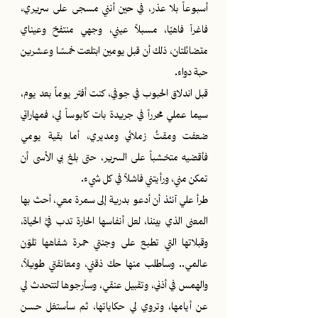
أسبوعاً بلا عذر، في حين أنني مسجى على سريري،
فاغراً فاهيًا، مسبلاً عيني، وجهي منتفخ وعيناي
متضائلتان، ذلك أن قبل يومين ابتلعت خمسًا وعشرين
حبة دواء.
قبل اندلاق الحبوب في جوفي، كنت أفتر يوماً بعد يوم،
سيما عملي محرراً في جريدة بات كابوساً لي، فمهاراتي
ضعفت ومقتُ زملائي ومديري، أما بقية يومي
فأقضيه متخشباً على السرير، حتى بلغ بي الأسى أن
تمكن مني، ورأيتني فاشلاً في كل شيء.
طرأ علي آنئذ أن أدعو بدرية إلى سمرة معي، أحث بها
المعنى الذي بيننا، لعل أنفاسها الحارة تدب فيَّ الحياة،
وقبلاتها التي تطبع على وجنتي حمرة شفاهها تلوّن
عالمي.. وسأطلب منها حك ذقني، ومعانقتي طويلاً،
والهمس في أذني، وتقبيل عنقي، وسأرجوها لتتحدث لي
عن أيامها، وتروي لي حكاياتها، ثم سأستغل حسن