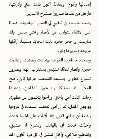
إصغائها وأبوح، وبعدئذ أكون بلغت علتي وأدركتها،
فأرحل من عندها مسروراً منشرح الأسارير.
رضت الحسناء أن تلتقيني في الفندق الليلة، وقد اعتدنا
على الالتقاء لنتوارى عن الأنظار ونختلي ببعض، وقد
سارعت إلى حجز حجرة نالت اعجابنا مسبقاً، أرائكها
مريحة وسريرها وثير..
وبمجرد ما اقترب الموعد تهندمت وتطيّبت، وغادرت
حجرتي وأنظار العائلة تشيّعني باستغراب، إنهم يبصرون
تسارع خطواتي، وبسمة انقشعت جرائها كآبتي. ضج
المنزل آنئذ باستنكار إزاء تحولي المفاجئ. وعندما
رحلت التقت أمي بأختي، وراحوا يتكلمون عن مظهري
ووجهي الجذل، ثم أن أمي تدفقت السعادة في عروقها
زاعمة أن شقائي انتهى وقد أقبلتْ على الحياة مجدداً،
وأخذت تحادث أبي بالهاتف، وتشرح له مشيتي،
وتقاطيع ملامحي، وأختي تفشل في كل مرة تحاول الحد