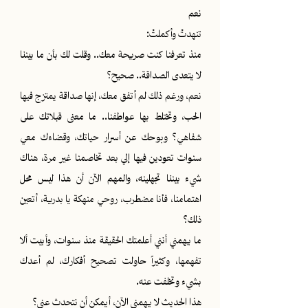
نعم
تنهدتْ وأكملتْ:
منذ تعرفنا كنت صريحة معك.. وقلت لك بأن ما بيننا
لا يتعدى الصداقة.. صحيح؟
نعم، ورغم ذلك لم أتفق معك، إنها صداقة يمتزج فيها
الحب، وتختلط بها عواطفنا.. ما معنى قبلاتك على
شفاهي؟ وبوحك عن أسرار حياتك، وقضاءك معي
سنوات تعودين فيها إلي بعد تخاصمنا غير مرة، هناك
شيء بيننا تجهلينه، والمهم الآن أن هذا ليس محل
اهتمامنا، فأنا مضطرب، روحي منهكة يا بدرية، أتعين
ذلك؟
ما يهمني أنني أعلمتك الحقيقة منذ سنوات، وأبيت ألا
تفهمها، وكثيراً حاولت تصحيح أفكارك، لم أعدك
بشيء وتخلفت عنه.
هذا الحديث لا يهمني الآن، أيمكن أن نتحدث عني؟