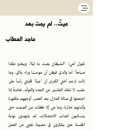
ميتٌ.. لم يمت بعد
ماجد الحطاب
تقول أمي: "الشيطان يعبث به ليلاً، ويغدو هكذا
صباحاً" أما والدي فيظن أن مومسًا وراء بلائي. وما
زالت تزعم أختي الكبرى أن "عينًا" قلبتني رأساً على
عقب، لا تنفك التفاسير عن التعدد والتولّد، خاصةً إذا
اجتمعوا في صالة المنزل بعد العصر، أوجههم مكفهرة
وألبابهم حائرة، وما هي إلا لحظات من الصمت حتى
يتسالبون أهداب الاحتمالات، ثم يتنهدون نهاية
الجلسة حين يتفكرون في مصيبة تغيّبي عن العمل