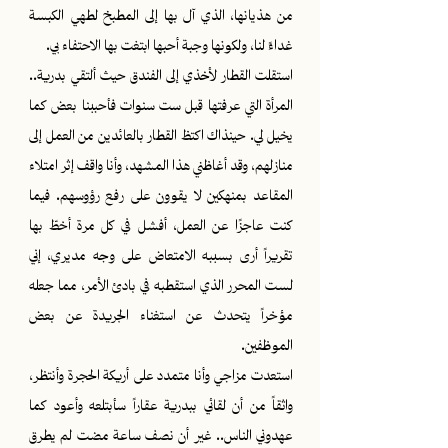
من هذيانها، الذي آل بها إلى المطبخ لطهي الكبسة
غداءً لنا، ولكونها وجبة أحبها ابتغت بها الاحتفاء بي.
استقلت القطار لأخذي إلى الفندق حيث ألتقي بدرية..
المرأة التي عرفتها قبل ست سنوات فأحببنا بعض كما
يخيل لي. حينذاك اكتظ القطار بالعائدين من العمل إلى
منازلهم، وقد أغاظني هذا المشهد، وأنا واقف إثر امتلاء
المقاعد بمنهكين لا يقوون على رفع رؤوسهم. فيما
كنت عاجزًا عن العمل، أفشل في كل مرة أخطّ بها
تقريراً أرى بسببه الامتعاض على وجه مديري، إني
لست المحرر الذي استقطبه في بادئ الأمر، مما جعله
مؤخراً يتحدث عن استغناء الجريدة عن بعض
الموظفين.
استعدت مزاجي وأنا متمدد على أريكة الحجرة وأنتظر،
واثقاً من أن لقائي ببدرية عقاراً سأبتلعه وأعود كما
عهدوني الناس.. غير أن نصف ساعة مضت لم يطرق