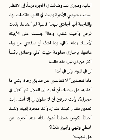
الباب، وصبري نفد وضاقت بي الحجرة ذرعاً. إن الانتظار
يستلب حيويتي الأخيرة ويبث فيّ القلق، فاتصلت بها،
والفاجعة أنها أجابتني بلهجة قاسية لم أعتدها، بدّدت
فرحي وأحيت شقائي، وحالاً جلست على الأريكة
لأمسك زمام اتزاني، وما لبثتْ أن صفعتني من وراء
هاتفها، بإخباري معلومة خيّبت أملي وجعلتني بائساً
أكثر من ذي قبل، فقد قالت:
لن آتي اليوم، ولن آتي أبداً
ماذا تقصدين؟ لا تتقاعسي عن مقابلتي رجاءً، يكفي ما
أعانيه، هل يرضيك أن أعود إلى المنزل ثم أنعزل في
حجرتي؟، وأنتِ تعرفين أن لا سلوان لي إلا أنتِ.. إنك
تعلمين مقدار محبتك عندي، وأنك معجزة إلهية، ولكنك
أحياناً تكونين شيطاناً أعوذ بالله منه، أخبرك عن
تخبطي وتيهي وتجيبني هكذا؟
هل انتهيت؟