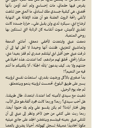
يقرص فيها حلماتي، مات إحساسي ولم أعد أؤمن بأنها
تخصني، هي كبقية جسدي ملك لسادتي. ما آلمني حين تناهت
لأنفي رائحة الروث العفنة هو أن هذه الإهانة هي النهاية
لرضاع ابني، سيكره ثديي ولن يقبل علي.. حرارة جسده كانت
تغذيني لأعيش. صوت أنفاسه كان الرتابة التي تستكين بها
روحي المتعبة.
دمعت عيني وابتعدت لأخفي دمعتي. أماشي الدمعة
وتماشيني لتعزيني. ظننت أنها وحيدة لا أهل لها إلى أن
ذرفت عيني حين أقبل ابني ليلتقم صدري ثم قفز بعيدا عني،
منكرا رائحتي. تحقق لهم مرادهم، كما اعتدت. هذه الحياة هي
جنتهم ولا بد. كيف يدعون "يالله الجنَّة"، ألا يكفيكم ما أنتم
فيه من النعيم؟!
بدأ صغيري بالأكل ورضيت بقدري، استعدّت نفسي لرؤيته
يسير على طريق البلوغ، تحمست لرؤيته ينمو ويتعملق.
ثم جاء يوم الرحيل.
ذهبت مع سيدي لأعينه كما اعتدنا، ابتعدنا، طال طريقنا.
هل أحب سيدي؟ ربما! وربما كانت مجرد ألفة.هو مثل الأب،
وهل نختار آباءنا؟ لم يكن يقسو علي ولم يك حنونا أيضا.
ربما ربت على كتفي من حين لآخر ونظر إلى عيني إلى أن
تلتقي عيني بعينه فيبتسم ويتغضن الجلد على جانبي عينيه
مكونا أخاديدًِا عميقة تسجل كهولته. أحيانا يضربني بالعصا