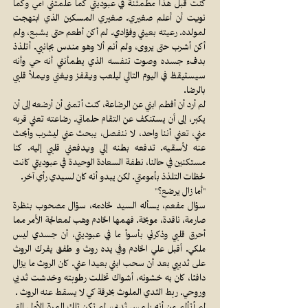
كنت قبل هذا مطمئنة في عبوديتي كما علمتني أمي وكما
نويت أن أعلم صغيري. صغيري المسكين الذي ابتهجت
لمولده. رعيته بعيني وفؤادي. لم أكن أطعم حتى يشبع، ولم
أكن أشرب حتى يروى، ولم أنم ألا وهو مندس بجانبي. أتلذذ
بدفء جسده وصوت تنفسه الذي يطمأنني أنه حي وأنه
سيستيقظ في اليوم التالي ليلعب ويقفز ويغني ويملأ قلبي
بالرضا.
لم أرد أن أفطم ابني عن الرضاعة، كنت أتمنى أن أرضعه إلى أن
يكبر، إلى أن يستنكف عن التقام حلماتي. رضاعته تعني قربه
مني، تعني أننا واحد، لا ننفصل، يبحث عني ليشرب وأبحث
عنه لأسقيه. تدفعه بطنه إلي ويدفعني قلبي إليه. كنا
مستكنين في حالنا، نطفة السعادة الوحيدة في عبوديتي كانت
لحظات التلذذ بأمومتي. لكن يبدو أنه كان لسيدي رأي آخر.
"أما زال يرضع؟"
سؤال مفعم، يسأله السيد لخادمه، سؤال مصحوب بنظرة
صارمة، ناقدة، موبخة. فهمها الخادم وهب لمعالجة الأمر مما
أحرق قلبي وذكرني بأسوأ ما في عبوديتي، أن جسدي ليس
ملكي. أقبل علي الخادم وفي يده روث و طفق يفرك الروث
على ثدييي بعد أن سحب ابني بعيدا عني. كان الروث ما يزال
دافئا، كان به خشونه، أشواك تخللت رطوبته وخدشت ثديي
وروحي. ربط الثدي الملوث بخرقة كي لا يسقط عنه الروث .
لم أتألم من أنه يلمس ثديي، لم تكن تلك المرة الأولى التي