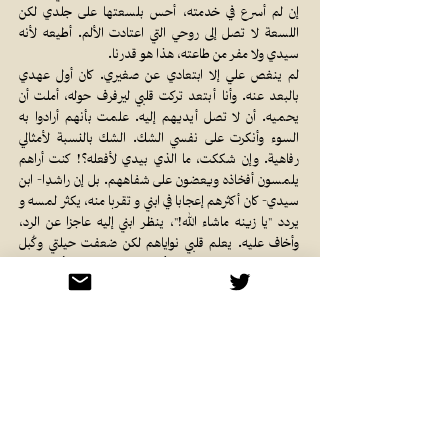
إن لم أسرع في خدمته، أحس بلسعتها على جلدي لكن
اللسعة لا تصل إلى روحي التي اعتادت الألم. أطيعه لأنه
سيدي ولا مفر من طاعته، هذا هو قدرنا.
لم ينغص علي إلا ابتعادي عن صغيري. كان أول عهدي
بالبعد عنه. وأنا أبتعد تركت قلبي ليرفرف حوله، أملت أن
يحميه. أن لا تصل أيديهم إليه. علمت بأنهم أرادوا به
السوء وأنكرت على نفسي الشك. الشك بالنسبة لأمثالي
رفاهية. وإن شككت، ما الذي بيدي لأفعله؟! كنت أراهم
يلمسون أفخاذه ويعضون على شفاههم. بل إن راشدِا- ابن
سيدي- كان أكثرهم إعجابا في ابني و تقربا منه، يكثر لمسه و
يردد "يا زينه ماشاء الله!"، ينظر ابني إليه عاجزا عن الرد،
وأخاف عليه. يعلم قلبي نواياهم لكن ضعفت حيلتي وكُبل
جسدي بالعجز، فلا سلطة لأمثالي. قنعت نفسي بأنها ظنون
وتركت قلبي مع فلذة كبدي، لم يبق في جوفي شيء لأستبقيه
معه فرحلت مع سيدي مؤملة نفسي بأن أحشائي ستحميه.
كان أول عهدي بالبعد عنه، و آخره.
***
عدت، حين اقتربنا من بيوتنا أحسست بأن جسدي يطفو
ليصل إليه، استأذنت سيدي بنظرة و أسرعت لرؤية وَليدي.
تقافزت عيناي باحثة عنه. لا أثر، ولا رائحة. حينها علمت أن
قلبي كان صادقا. سمعت صرخة عظيمة تبعتها حشرجة ولم