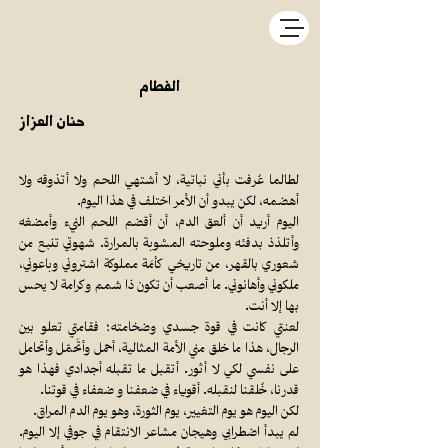
الفطام
حنان العزاز
لطالما عُرفت بأني نباتية، لا أشتهي اللحم ولا أتذوقه ولا
أهضمه، لكن يبدو أن الأمر اختلف في هذا اليوم.
اليوم أريد أن ألعق الدم، أن أقضم اللحم النيء وأمضغه
وأتلذذ بدفئه وملوحته المشوبة بالمرارة. شهوتي تنبع من
شعوري بالقهر، من تاريخي كأمَة مملوكة اشتروني وباعوني،
ملكوني وأهانوني. ما أصعب أن تكون ذا شمم وكرامة لا يحس
بها إلا أنت.
لعنتي كانت في قوة جسدي وضخامته؛ فقامتي تعلو بين
الرجال، هذا ما خلق مني الأمة المثالية، أحمل وأتَحمّل وأتحامل
على نفسي لكي لا أثور. أتقبل ما تقبله أجدادي فهذا هو
قدرنا، خُلقنا لنقبله. أقوياء في ضعفنا و ضعفاء في قوتنا.
لكن اليوم هو يوم التغيير، يوم الثورة، وهو يوم الدم المراق.
لم يبدأ اضطرابي وهيجان مشاعر الانتقام في جوفي إلا اليوم.