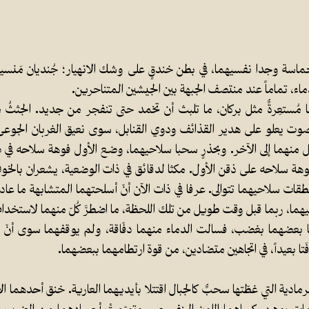
حماسة وجدا نفسيهما، في بطن خندقٍ على وشك الانهيار؛ جُنديان مَنسيا
ماء، تماماً عند منتصف الجبهة بين الجيشين المتناحرين.
 مُستعِرةٌ مثل بركان، ما تلبث أن تخمد حتى تنفجر من جديد. الجثثُ م
صوت يعلو على هدير القذائف ودوي القنابل، سوى نعيق الغربان الجوعى.
 كل منهما إلى الآخر. وبحذرٍ سحبا سلاحيهما، وضع الأول فوهة سلاحه في 
وهة سلاحه على ذقن الأول. مكثا لدقائق في ذات الوضعية، يشعران بالخو
ت سلاحيهما تتوالى. عرفا في ذات الآن أنّ أسلحتهما المتشابهة ما عا
يهما، ربما قبل وقت طويل من تلك اللحظة، ما اضطرَّ كُلّ منهما لاستخد
بعضهما بغضب، فسالت الدماء منهما دفّاقة، ولم يوقفهما سوى أنّ بن
رمادية التي غطّتها سحبٌ كالجبال اقتتلا بأيديهما العارية. خنق أحدهما 