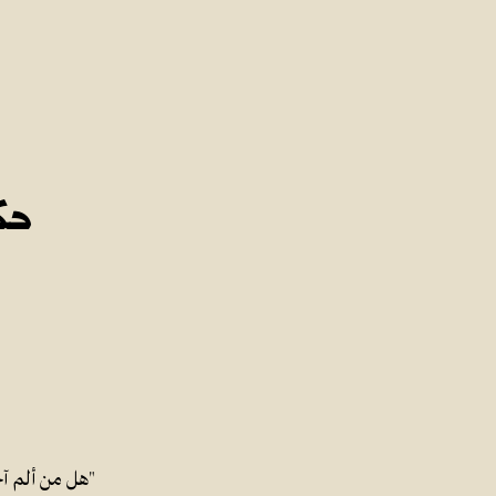
حك
"هل من ألم آخ