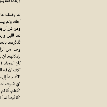
ورغماً عنه وج
لم يختلف حال 
أجله، ولم ينسو
ومن غير أن يف
نما الليل وا
تُذكّرهما بالم
وجدا من الزاد
آلاف الأرقام ا
"لكُنا جنباً إ
"في ظروف أخر
"أتعلم، أنا ل
"أنا أيضاً لم 