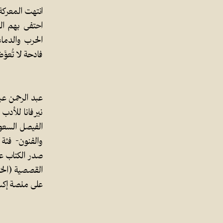
انتهت المعركة
احتفى بهم الن
الحرب والدماء
فادحة لا تُعوَّ
عبد الرحمن عب
نيرفانا للأدب
الفيصل السعودي
صدر الكتاب ع
على منصة إكس @asY