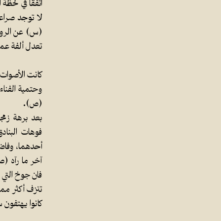
اتفقا في لحظة 
لا توجد صراع
(س) عن الروح 
تعدل ألفة عمر
كانت الأصوات ت
وحتمية الفنا
(ص).
بعد برهة زمجر
فوهات البنادق
أحدهما، وفاضت
آخر ما رآه (ص
فان جوخ التي أ
تنزف أكثر مما
كانوا يهتفون س