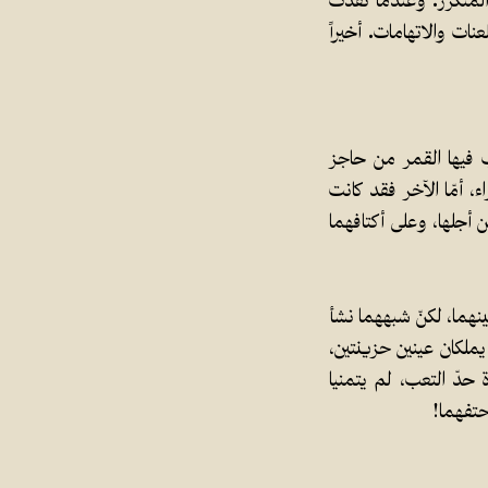
لمتكرّر. وعندما نفدت
نات والاتهامات. أخيراً
 فيها القمر من حاجز
 أمّا الآخر فقد كانت
 أجلها، وعلى أكتافهما
ينهما، لكنّ شبههما نشأ
يملكان عينين حزينتين،
 حدّ التعب، لم يتمنيا
حتفهما!