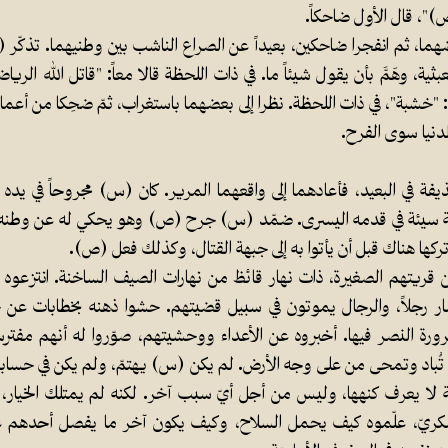
)"، قال الأول ضاحكاً.
ضهما، ثم انفجرا ضاحكين، بعيداً عن الصراع الناشب بين وطنيهما. تذك
بثية، وهَمَّ بأن يقول شيئاً ما. في ذات اللحظة قالا معاً: "قاتل الله الري
ا: "خشبة"، في ذات اللحظة. نظرا إلى بعضهما باستغراب، ثمّ ضحِكا من أعم
لدنيا سوى الفرح.
ة في البعيد، فأعادهما إلى واقعهما المرير. كان (س) مجروحاً في يده 
بة سيئة في قدمه اليسرى. ضمّد (س) جرح (ص) وهو يحكي له عن وطنه؛ 
 تركها هناك قبل أن يأتوا به إلى جبهة القتال، وكذلك فعل (ص).
قريتهم الصغيرة، ذات نهار قائظ من نهارات الصيف الساخنة. انتزعوه من 
نّه صار رجلاً، والرجال يموتون في سبيل قضيتهم. حشوا ذهنه بخطابات ع
رة النصر فيها. أخبروه عن الأعداء ووحشيتهم، صوّروا له أنهم مفترس
تُباد وتمحى من على وجه الأرض. لم يكن (س) يهتمّ، ولم يكن في حسابا
لا يعرف كنهها، وليس من أجل أيّ سبب آخر. لكنه لم يمتلك الخيار، 
كريّ، علّموه كيف يحمل السلاح، وكيف يكون آخر ما يفصل أحدهم عن