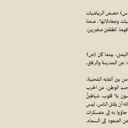
ّر (س) حصص الرياضيات
اضيات ومعادلاتها"، صمتا
اقهما، كطفلين صغيرين،
اليمنى، بينما كان (ص)
عن المدرسة والرفاق،
بين ألعابه المُحبّبة،
ن حبّ الوطن، عن الحرب
ون بلا قلوب، شياطينٌ
ته أن يقتل الناس، ليس
جاؤوا به إلى معسكرات
 الصعود إلى السماء.