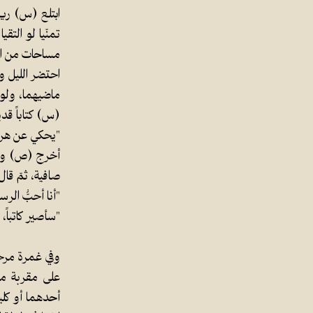
ابتلع (س) ريق
تمنّيا لو الت
مساحات من ال
احتضر الليل و
ماضيهما، ولوهل
(س) كتاباً قد
"يحكي عن هرو
أخرج (ص) ورق
صافية، ثمّ قال
"أنا أحبُّ الر
"سأصير كاتباً،
وفي غمرة مرحه
على مقربة منه
أحدهما أو كليه