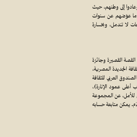
وعادوا إلى وطنهم، حيث
د ما عوّضهم عن سنوات
ات لا تندمل، وبخسارة
القصة القصيرة وجائزة
قافة الجديدة المصرية،
الصندوق العربي للثقافة
موعة القصصية (الغراب أعلى عمود الإنارة)،
 للأمل، عن المجموعة
القصصية (الحَكَّاء الأخير في هذا الزمان)، وصدر الكتاب عن روافد للنشر والتوزيع 2022م. يمكن متابعة حسابه