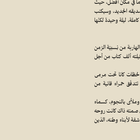
تماً في مكان أفضل، حيث
ديقه الجديد، وسيكتب
لة، ليلة وحيدة لكنّها
هاربة من نِسبيّة الزمن
لته ألف كتاب من أجل
 لحظات كانا تحت مرمى
تتدفّق حمراء قانية من
 وملأى بالنجوم، كسماء
 في صمته ذاك كانت روحه
فة لأبناء وطنه، الذين