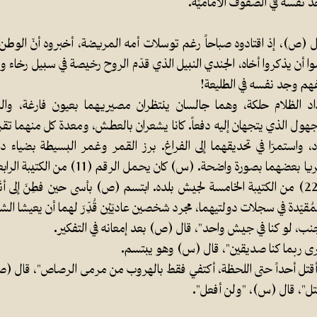
د نفسه في الصفوف الأماميّة.
(ص)، إذ اقتادوه صباحاً رغم توسلات أمه المريضة، أخبروه أنّ الوط
ا أن يذكروا أخاه، الجندي النبيل الذي قدّم الروح رخيصة في سبيل رخاء وطن
هم وجد نفسه في الطليعة!
زداد الظلام حلكة، وهما جالسان ينتظران مصيريهما بعيون فارغة، وا
جهول الذي يتجهان إليه دفعاً. كانا يشعران بالعطش، ومعدة كل منهما تقر
، واستمرّا في تحديقهما إلى الفراغ. برز القمر وغمر البسيطة بضياء داف
بإمكانهما أن يريا بعضهما بصورة واضحة. (س) 
كان المجنّد (22) من الكتيبة الخامسة لجيش بلده. ابتسم (ص) بأسى حين فطِنَ إلى 
لمُقيّدة في سجلات دولتيهما، مجرد شخصين عاديَيْن قُدِّرَ لهما أن يعيشا الش
لى جنب، لو كنا في جيش واحد"، قال (ص) بعد إمعانه في التفكير.
ى ربما كنا صديقين"، قال (س) وهو يبتسم.
م أقتل أحداً حتى اللحظة، أكتفي فقط بالهروب من مرمى الرصاص"، قال (
أقتل"، قال (س)، "ولن أفعل".