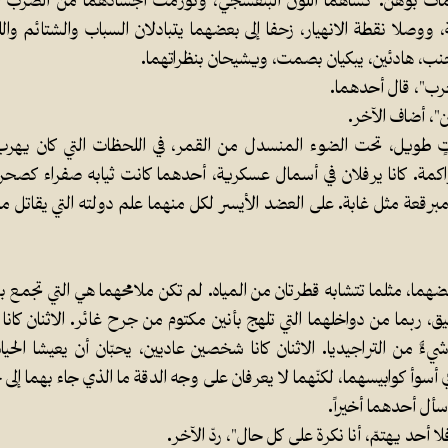
للكمات بوهن. كساهما اللون البنفسجي، وتورّمتْ أجسادهما من الضرب ا
، ووصلا نقطة الانهيار، زحفا إلى بعضهما يتبادلان السباب والشتائم واللع
ى جنب، هادئين، يبكيان بصمت، ويشيحان بنظراتهما.
حرب"، قال أحدهما.
ين"، أضاف الآخر.
 طويل، تحت الضوء المنسدل من القمر، في اللحظات التي كان يهرب
مة. كانا يرفلان في أسمال عسكرية، أحدهما كانت ثيابه صفراء كصحراء،
برقعة مثل غابة. على العضد الأيسر لكل منهما علم دولته التي يقاتل من
ضهما، مثلما تتشابه قطرتان من المياه. لم تكن ملامحهما هي التي تجمع ب
، ربما من دواخلهما التي تلهج بأنين مكتوم من جرح غائر. الاثنان كانا 
ءٌ من التراجيديا. الاثنان كانا شخصين عاديين، يحبّان أن يعيشا الحياة
أسوأ كوابيسهما، لكنّهما لا يعرفان على وجه الدقة ما الذي جاء بهما إلى 
أل أحدهما أخيراً.
ا أحد يهتمّ، أنا نكرة على كل حال"، ردّ الآخر.