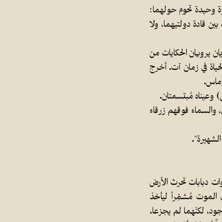
رة وحيدة تحوم حولهما؛
ين قادة دولتيهما، ولا
ان يرويان الحكايات من
لحياة في زمان آت. أخرج
وماس.
وعيناه مُبتسمتان.
والسماء فوقهم زرقاء
الشهيرة".
ات دبابات تحرث الأرض
الموت مُشمِّراً ليأخذ
جود، لكنّهما لم يجزعا.