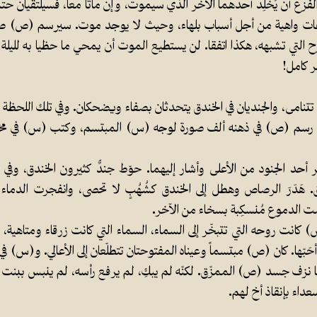
الفزع أن يُخَلِّد أحدهما الآخر الذي سيموت، وإن ماتا معاً، فسيلتقيان ح
ات واهية من أجل أسباب بلهاء، وحيث لا يوجد موت. سيرسم (ص) ص
التي تشبهه، هكذا اتفقا. لن يستطيع الموت أن يمحي ما حظيا به لليلة كام
 كامل!
تنامى، والجنديان في الخندق يتحدثان بصفاء ويضحكان. وفي تلك اللحظة ال
ء رسم (ص) في ذهنه ألف صورة لوجه (س) المبتسم، وكتب (س) في مخي
 أحد الجنود من الأعلى وأشار إليهما. حوّط جندٌ كثيرون الخندق، وفي
. هَدَرَ الرصاص وهطل إلى الخندق كشُهُبٍ لا تحصى، وانفجرت الدماء 
 الدموع مُنسكِبة بسخاء من الآخر.
) كانت روحه التي تتبخّر إلى السماء، السماء التي كانت زرقاء ومتاهية،
حَبّها. كان (ص) مبتسماً وعيناه المفتوحتان تتطلّعان إلى الأعالي. و(س)
 نزف جسد (ص) الممزّق. لكنّه لم يبكِ، لم يرفع رأسه، لم ينبس ببنت ش
عداء بإنقاذ أخ لهم.