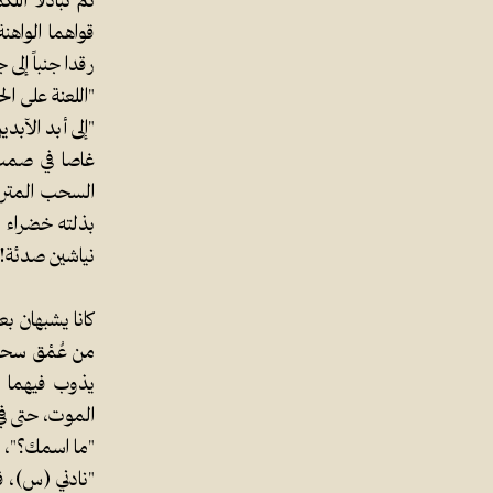
ثمَّ تبادلا ا
قواهما الواهنة
رقدا جنباً إل
"اللعنة على ال
"إلى أبد الآبد
غاصا في صمتٍ
السحب المتراك
بذلته خضراء م
نياشين صدئة!
كانا يشبهان بع
من عُمْق سحيق
يذوب فيهما شي
الموت، حتى في 
"ما اسمك؟"، س
"نادني (س)، فل