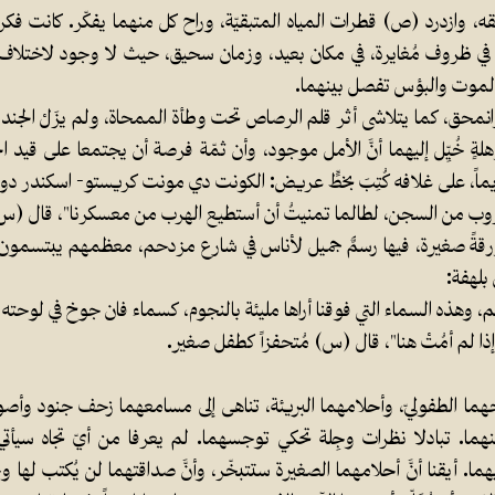
ه، وازدرد (ص) قطرات المياه المتبقيّة، وراح كل منهما يفكّر. كانت فك
قيا في ظروف مُغايرة، في مكان بعيد، وزمان سحيق، حيث لا وجود لاختلاف ب
موت والبؤس تفصل بينهما.
انمحق، كما يتلاشى أثر قلم الرصاص تحت وطأة الممحاة، ولم يزَلْ الجندي
ةٍ خُيِّل إليهما أنَّ الأمل موجود، وأن ثمّة فرصة أن يجتمعا على قيد ا
يماً، على غلافه كُتِبَ بخطٍّ عريض: الكونت دي مونت كريستو- اسكندر د
ب من السجن، لطالما تمنيتُ أن أستطيع الهرب من معسكرنا"، قال (س) 
ةً صغيرة، فيها رسمٌ جميل لأناس في شارع مزدحم، معظمهم يبتسمون، 
 بلهفة:
سم، وهذه السماء التي فوقنا أراها مليئة بالنجوم، كسماء فان جوخ في لوحته 
 إذا لم أمُتْ هنا"، قال (س) مُتحفزاً كطفل صغير.
ما الطفوليّ، وأحلامهما البريئة، تناهى إلى مسامعهما زحف جنود وأصو
ما. تبادلا نظرات وجِلة تحكي توجسهما. لم يعرفا من أيّ تجاه سيأتي 
ما. أيقنا أنَّ أحلامهما الصغيرة ستتبخّر، وأنَّ صداقتهما لن يُكتب لها و