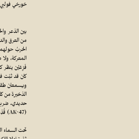
خورخي فولبي
بين الذعر وال
من العرق والد
الحربُ حولهما
المعركة، ولا 
فَزِعَيْن ينظر
كان قد ثبّت ف
ويسمعان طقطقا
الذخيرة من كل
حديدي. ضربا 
(AK-47) قُذِفَتا بعيداً، في اتجاهين متضادين، من قوة ارتطامهما ببعضهما.
تحت السماء ال