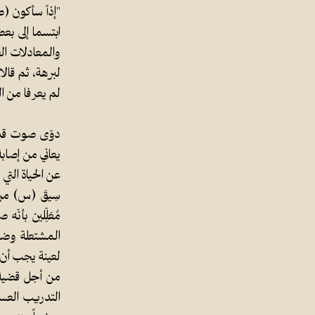
"إذاً سأكون (ص
ابتسما إلى بع
والمعادلات الع
لبرهة، ثم قال
لم يعرفا من ا
دوّى صوت قذيف
يعاني من إصا
عن الحياة التي
سِيقَ (س) من 
مُعَلِّلين بأ
المشتعلة وضرو
لعينة يجب أن 
من أجل قضية 
التدريب العس