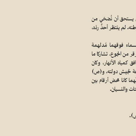
ن يستحق أن نُضحّي من
ه. لم ينتظر أحدٌ ردّه،
لسماء فوقهما مُدلهمة
قر من الجوع. تشاركا ما
ق كمياه الأنهار، وكان
كان يحمل الرقم (11) من الكتيبة الرابعة لجيش دولته، و(ص)
أنّهما كانا محض أرقام بين
تات والنسيان.
ص).