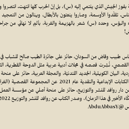
 بفوز الجيش الذي ينتمي إليه (س)، بل إنّ الحرب كلها انتهت. انتصروا 
اس. تقلّدوا الأوسمة، وصاروا ينعتون بالأبطال، وينالون من التمجي
 والبؤس. وحده (س) شعر بالهزيمة والغربة، بألمٍ لا نهائي من جراح
ض!
اس طبيب وقاصّ من السودان، حائز على جائزة الطيب صالح للشباب في 
 القصصي. نُشِرت قصصه في مجلات أدبية عربية مثل الدوحة القطرية، الث
ة، البيان الكويتية، الجديد اللندنيّة، والمجلة العربية. حائز على منحة 
والفنون- فئة الكتابات الإبداعية والنقدية عام 2021 عن المج
ن دار روافد للنشر والتوزيع. حائز على منحة أصلي عن مؤسسة العمل
AbduAbb