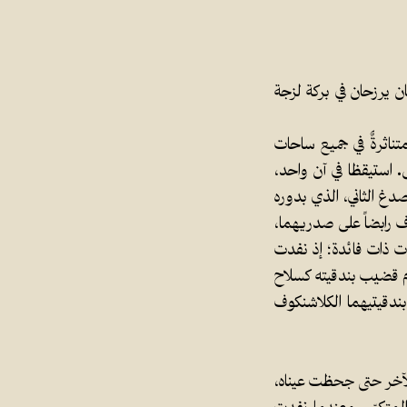
ن يرزحان في بركة لزجة
تناثرةٌ في جميع ساحات
 استيقظا في آن واحد،
صدغ الثاني، الذي بدوره
ف رابضاً على صدريهما،
دت ذات فائدة؛ إذ نفدت
ام قضيب بندقيته كسلاح
دقيتيهما الكلاشنكوف
الآخر حتى جحظت عيناه،