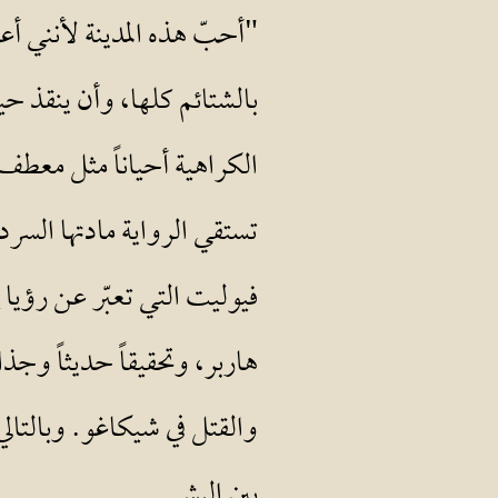
"أحبّ هذه المدينة لأنني أع
بالشتائم كلها، وأن ينقذ ح
الكراهية أحياناً مثل معطف
تستقي الرواية مادتها السردي
هاربر، وتحقيقاً حديثاً وجذ
والقتل في شيكاغو. وبالتال
بين البشر.