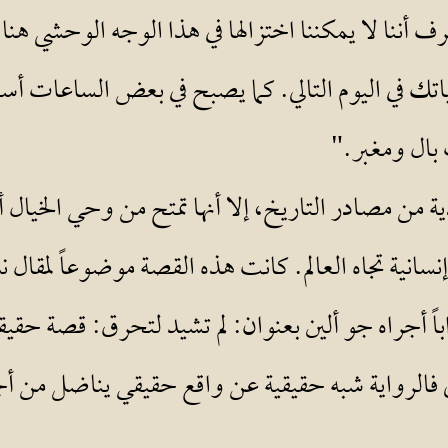
رف أننا لا يمكننا اختزالها في هذا الوجه الوحشي هن
ياتك في اليوم التالي. كما يصبح في بعض الساعات أس
 بال ومغبر."
ة من مصادر التاريخ، إلا أنها تمتح من وحي الخيال أي
اباً أجراه جو ألين بعنوان: لم تشيد لتحرق: قصة حق
ي فالرواية شبه حقيقية عن واقع حقيقي يناضل من أجل 