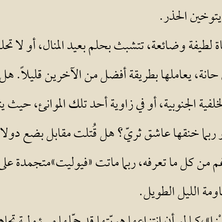
 يتوخين الحذر.
ة لطيفة وضائعة، تتشبث بحلم بعيد المنال، أو لا تح
ة، يعاملها بطريقة أفضل من الآخرين قليلاً. هل ان
الخلفية الجنوبية، أو في زاوية أحد تلك الموانئ، حيث
ربما خنقها عاشق ثريّ؟ هل قُتلت مقابل بضع دول
غم من كل ما تعرفه، ربما ماتت «فيوليت»متجمدة عل
اومة الليل الطويل.