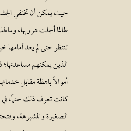
حيث يمكن أن تختفي الجثث
طالما أجلت هروبها، وماط
تنتظر حتى لم يعد أمامها خي
الذين يمكنهم مساعدتها؛ ذ
أموالاً باهظة مقابل خدماتهم
كانت تعرف ذلك حتماً، في ا
الصغيرة والمشبوهة، وفتح