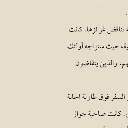
تناقض غرائزها. كانت
سفلية، حيث ستواجه أولئك
هم، والذين يتقاضون
السفر فوق طاولة الحانة
ي. كانت صاحبة جواز