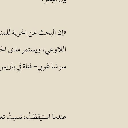
«إن البحث عن الحرية للمنفي 
اللاوعي، ويستمر مدى الحي
سوشا غوبي- فتاة في باريس
عندما استيقظتْ، نسيتْ تع