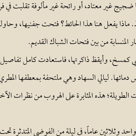
 ضجيج غير معتاد، أو رائحة غير مألوفة تقلبت في ف
ماذا يفعل هنا هذا الحائط؟ فتحت جفنيها، وحاول
ار المنسابة من بين فتحات الشباك القديم.
شي كمسخ، وأيقظ ذاكرتها، فاستعادت كامل تفاصيل ه
دمائها. ليالي السهاد وهي ملتحفة بمعطفها المطري، ب
الطويلة؛ هذه المثابرة على الهروب من نظرات الآخر
ل واحد وثلاثين عاماً، في ليلة من الفوضى المتدثرة 