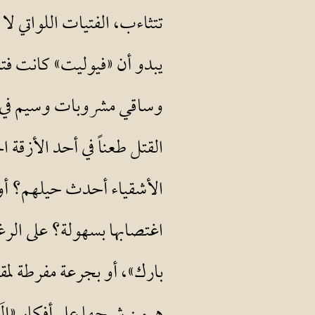
تتثاءب، الفتيات اللواتي لا
يبدو أن «فيوليت» كانت فتا
وساقي مشروبات وسيم في حان
القتل طعناً في أحد الأزقة 
الأشقياء أحدث حيلهم؟ أو 
اغتصابها بسهولة؟ على الر
بارك»، أو بجرعة مفرطة لمق