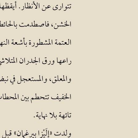
تتوارى عن الأنظار. أيقظها
الخشن، فاصطدمت بالحائط. 
العتمة المشطورة بأشعة النه
راعها ورق الجدران المتلا
والمعلق، والمستعجل في نبض 
الخفيف تتحطم بين المحطات 
تائهة بلا نهاية.
ولدت «إِلَيْزا بيرغمان» قب