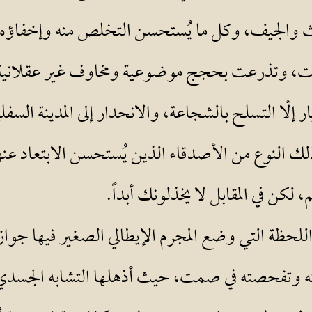
 والجيف، وكل ما يُستحسن التخلص منه وإخفاؤه.
لت، وتذرعت بحجج موضوعية ومخاوف غير عقلانية 
ار إلّا التسلح بالشجاعة، والانحدار إلى المدينة ال
لك النوع من الأصدقاء الذين يُستحسن الابتعاد عن
، لكن في المقابل لا يخذلونك أبداً.
للحظة التي وضع المجرم الإيطالي الصغير فيها جواز 
ته وتفحصته في صمت، حيث أذهلها التشابه الجسد