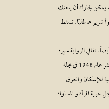
ا، يمكن لجارك أن يلعنك
وأ شرير عاطفيًا. تسقط
ضاً. تقافي الرواية سيرة
فيوليت التي تعبّر عن رؤيا إنسانية تجاه العالم. كانت هذه القصة موضوعاً لمقال نشر عام 1948 في مجلة
يقية للإسكان والعرق
حرية المرأة و المساواة