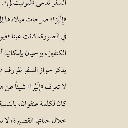
«إِلَيْزا» صرخات ميلادها إ
في الصورة، كانت عينا «فيو
الكتفين، يوحيان بإمكانية 
يذكر جواز السفر ظروف نهاي
لا تعرف «إِلَيْزا» شيئاً 
كان لكلمة عنفوان، بالنسبة 
خلال حياتها القصيرة، لا بد