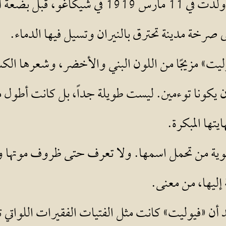
السفر تدعى «فيوليت لي». ولدت في 11 مارس 1919 
لى صرخة مدينة تحترق بالنيران وتسيل فيها الدماء.
ليت» مزيجًا من اللون البني والأخضر، وشعرها الك
أن يكونا توءمين. ليست طويلة جداً، بل كانت أطول م
تها المبكرة.
عن هوية من تحمل اسمها. ولا تعرف حتى ظروف موتها وه
إليها، من معنى.
 أن «فيوليت» كانت مثل الفتيات الفقيرات اللواتي ت