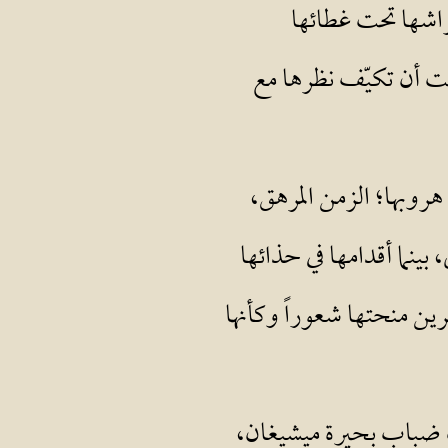
راشها تحت غطائها
ت أن تكيّف نظرها مع
روبها؛ الزمن المرهق،
ينما أقدامها في حذائها
ين منحتها شعوراً وكأنها
تحت ضباب بحيرة ميشيغان،