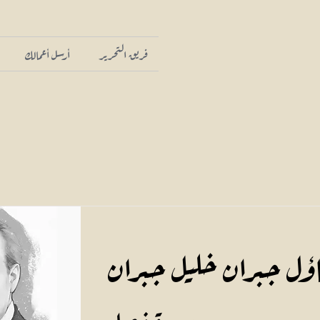
فريق التحرير
أرسل أعمالك
ؤل جبران خليل جبران