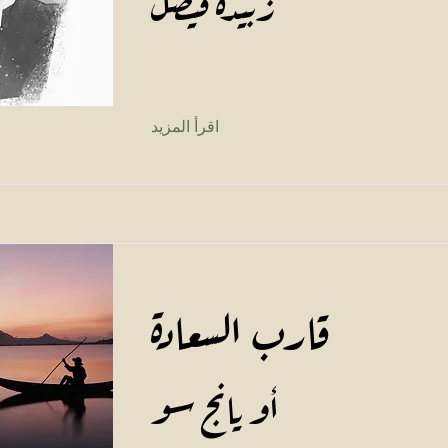
زبيدة فيصل
اقرأ المزيد
قارب السعادة
أو يانج سو