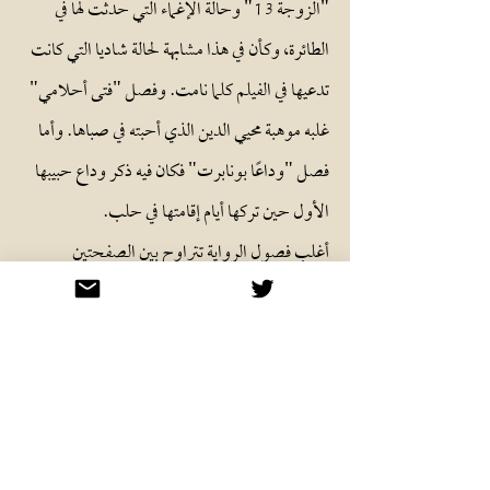
"الزوجة 13" وحالة الإغماء التي حدثت لها في
الطائرة، وكأن في هذا مشابهة لحالة شاديا التي كانت
تدعيها في الفيلم كلما نامت. وفصل "فتى أحلامي"
غلبه موهبة محيي الدين الذي أحبته في صباها. وأما
فصل "وداعًا بونابرت" فكان فيه ذكر وداع حبيبها
الأول حين تركها أيام إقامتها في حلب.
أغلب فصول الرواية تتراوح بين الصفحتين
والثلاث صفحات لكل فصل. وكأن التنقل بين
الأزمان والأماكن حرًا دون ترتيب بين الفصول، إلا
أن قصص حب البطلة وخيباتها كانت محكية على
نفس ترتيب حدوثها.
وأما اللغة السردية، ففيها خفة قائمة على مجاز السينما