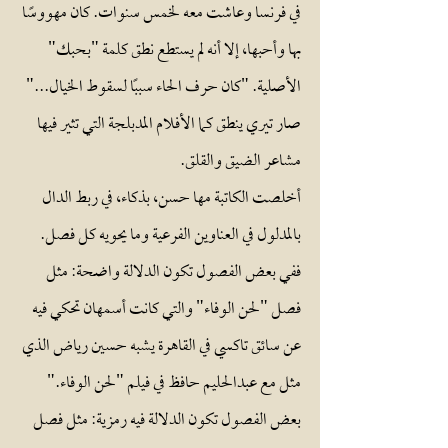
في فرنسا وعاشت معه لخمس سنوات. كان مهووسًا
بها وأحبها، إلا أنه لم يستطع نطق كلمة "بحبك"
الأصلية. "كان حرف الحاء سببًا لسقوط الخيال..."
صار تيري ينطق كما الأفلام المدبلجة التي تثير فيها
مشاعر الضيق والقلق.
أخلصت الكاتبة مها حسن، بذكاء، في ربط الدال
بالمدلول في العناوين الفرعية وما يحويه كل فصل.
ففي بعض الفصول تكون الدلالة واضحة: مثل
فصل "لحن الوفاء" والتي كانت أسمهان تحكي فيه
عن سائق تاكسي في القاهرة يشبه حسين رياض الذي
مثل مع عبدالحليم حافظ في فيلم "لحن الوفاء."
بعض الفصول تكون الدلالة فيه رمزية: مثل فصل