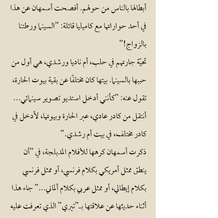
أبطالها بالناس من حولهم. أفصحت أسمهان عن هذا
في أحد حواراتها مع كاميليا قائلة: "السينما ورطتنا
بالزواج!"
تحيّة جارتهم في حلب، أم ناديا ورشدي، هي أول من
حببها بالسينما. بيتها كان مختلفًا عن بقية بيوت الحارة،
تقول عنه: "كأنني أدخل استديو تصوير سينمائي...
أنتقل من كادر عادي، عبر الحارة وبيوتها، لأدخل في
كادر مختلف، في بيت أم رشدي."
ذكرت أسمهان كرهها للأفلام المدبلجة، في "أن
ينطق ممثل أمريكي بكلام فرنسي، أو ممثل فرنسي
بكلام إيطالي، أو ممثل عربي بكلام ألماني..." جاء هذا
أثناء حديثها عن علاقتها بـ"تيري" الذي تعرفت عليه