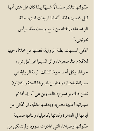
طفولتها تتذكر سلسالًا شبيهًا بهذا كان على عنق أمها
قبل خمسين عامًا، "لطالما ارتبطت لدي، حالة
الرضاعة، بما تمثله من شبع وحنان معًا، برأس
نفرتيتي."
تحكي أسمهان، بطلة الرواية، قصتها من خلال حبها
للأفلام منذ صغرها، وأثر السينما على كل شيء
حولها، وكل أحد حولها كذلك. ثيمة الرواية هي
سينمائية بامتياز، وعناوين فصولها الستة والثلاثون
تعلن ذلك بوضوح؛ فالعناوين هي أسماء أفلام
سينمائية أغلبها مصرية وبعضها عالمية.كما تحكي عن
أيامها في القاهرة ولقائها بكاميليا، وبناديا صديقة
طفولتها وصباها، التي غادرت سوريا ولم تتمكن من