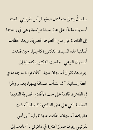
سلسالٌ يتدلى منه تمثال صغير لرأس نفرتيتي. لمحته
أسمهان مقيدًا على عنق سيدة فرنسية وهي في رحلتها
إلى القاهرة على متن الخطوط المصرية. وبعد لحظات
أنقذتها هذه السيدة، الدكتورة كاميليا، حين فقدت
أسمهان الوعي. جلست الدكتورة كاميليا إلى
جوارها. تقول أسمهان عنها: "كأن قرابة ما جمعتنا في
لحظة إنسانية." ثم نشأت صداقة بينهما، بعد نزولهما
في القاهرة، قائمة على حب الأفلام المصرية القديمة.
السلسة التي على عنق الدكتورة كاميليا أنعشت
ذكريات أسمهان. حكت عنها تقول: "ورأس
نفرتيتي يحرك صورًا كثيرة في ذاكرتي.." عادت إلى