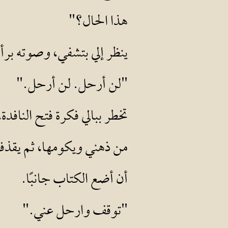
هذا الحال؟"
ينظر إلي بتشفي، وصوته برأ
"لن أرحل. لن أرحل."
تخطر ببالي فكرة فتح النافدة
من ذهني ويكومها، ثم يقذف
أن أضع الكتاب جانبًا.
"توقف وارحل عني."