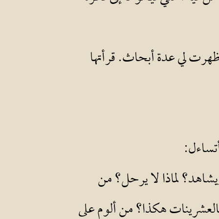
هرت لي عدة أبحاث. قرأتها
أتساءل:
 ويشاهد؟ لماذا لا يرحل؟ من
بالعشرينات هكذا؟ من ألوم على