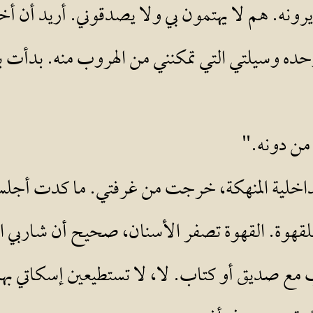
يرونه. هم لا يهتمون بي ولا يصدقوني. أريد أن 
 وحده وسيلتي التي تمكنني من الهروب منه. بدأ
 من دونه."
لداخلية المنهكة، خرجت من غرفتي. ما كدت أجل
لقهوة. القهوة تصفر الأسنان، صحيح أن شاربي ا
 مع صديق أو كتاب. لا، لا تستطيعين إسكاتي به