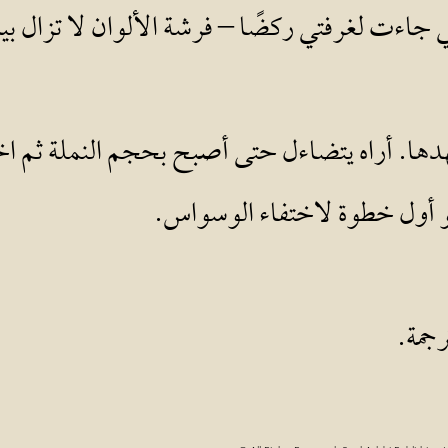
اءت لغرفتي ركضًا – فرشة الألوان لا تزال بي
دها. أراه يتضاءل حتى أصبح بحجم النملة ثم اختف
ول خطوة لاختفاء الوسواس.
جمة.