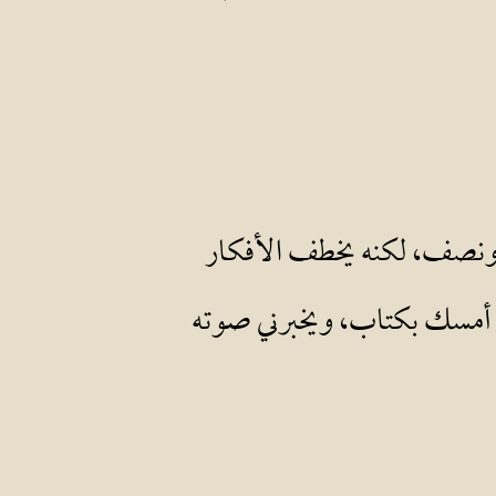
عام ونصف، لكنه يخطف الأفكار
 أمسك بكتاب، ويخبرني صوته