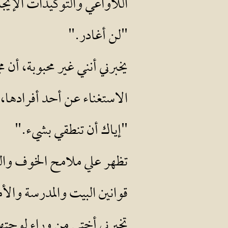
اللاواعي والتوكيدات الإيجا
"لن أغادر."
يخبرني أنني غير محبوبة، أن 
الاستغناء عن أحد أفرادها،
"إياك أن تنطقي بشيء."
تظهر علي ملامح الخوف والتو
قوانين البيت والمدرسة والأ
تخبرني أختي من وراء لوحتها 