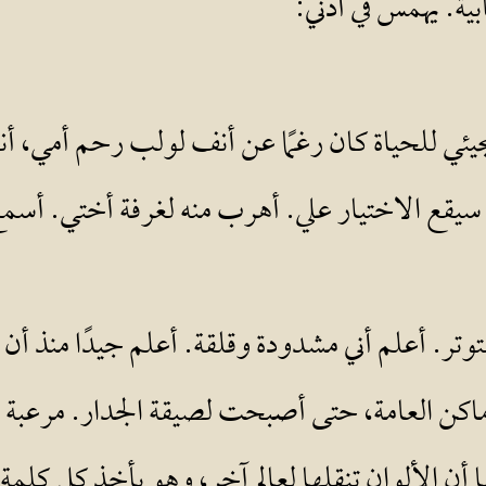
بية. يهمس في أذني:
مجيئي للحياة كان رغمًا عن أنف لولب رحم أمي، أن
 سيقع الاختيار علي. أهرب منه لغرفة أختي. أسم
تر. أعلم أني مشدودة وقلقة. أعلم جيدًا منذ أن أن
ماكن العامة، حتى أصبحت لصيقة الجدار. مرعبة هذ
أن الألوان تنقلها لعالم آخر، وهو يأخذ كل كلمة 