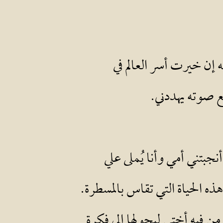
ه إن خيرت أسر العالم في
ع صوته يهددني.
جبتني أمي وأنا يُملى علي
ه الحياة التي تقاس بالمسطرة.
من فيه أختي ليحولها إلى فكرة