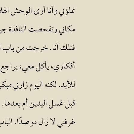
تملؤني وأنا أرى الوحش اله
مكاني وتفحصت النافذة جيدً
فتلك أنا. خرجت من باب الغ
أفكاري، يأكل معي، يراجع 
للأبد. لكنه اليوم زارني م
قبل غسل اليدين أم بعدها. أ
غرفتي لا زال موصدًا. الب