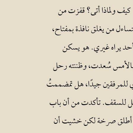
 كيف ولماذا أتى؟ قفزت من
ساءل من يغلق نافذة بمفتاح،
أحد يراه غيري. هو يسكن
 بالأمس سُعدت، وظننته رحل
ي للمرفقين جيدًا، هل تمضممتُ
انتقل للسقف. تأكدت من أن باب
 أن أطلق صرخة لكن خشيت أن