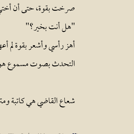
صرخت بقوة، حتى أن أختي ج
"هل أنت بخير؟"
أهز رأسي وأشعر بقوة لم أعه
التحدث بصوت مسموع هو أ
شعاع القاضي هي كاتبة ومتر