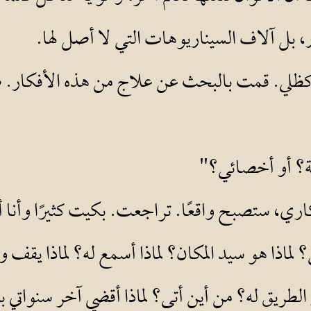
ر، بل آلاف السيناريوهات التي لا أصل لها.
كظلي. قمت بالبحث عن علاج من هذه الأفكار. ظ
ة؟ أو أخصائي؟"
اري، ستصبح واقعًا. تراجعت. بكيت كثيرًا وأنا 
ي؟ لماذا هو سيد المكان؟ لماذا أسمع له؟ لماذا يقف
لطريق له؟ من أين أتى؟ لماذا أقضي آخر سنواتي 