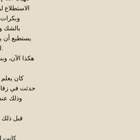
الاستطلاع لر
وبكرات، 
بالشك وا
يستطيع أن ي
لم يكن بوسع المشترين إذًا سوى إغلاق عيونهم وقبول الطحين راضخين.
هكذا الآن، وب
كان يعلم 
حدثت في زقاق 
وذلك عند 
قبل ذلك ب
كانت ال