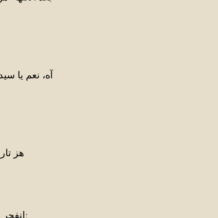
آه، نعم يا سي
هز تار
انفجر الجميع ضحكًا، بينما خفض القاضي رأسه فاحصًا الأوراق المتناثرة أمامه: