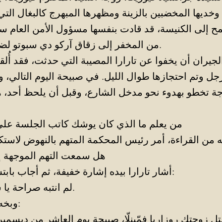
 وخديها المخضبين بالزينة ومظهرها المبهرج كالبغال التي
مح إلى الكنيسة، قد قادت بنفسها مسؤول الأمن العام س
من المخفر إلى زقاق آركو دي سبوتو لضبط حادثة الزنا.
جيران أن يخفوا عن تارارا المصيبة التي حدثت، فقد أُ
جل وتم احتجازها طوال الليل. في صبيحة اليوم التالي، 
وجة تخطو بهدوء نحو مدخل الشارع، وقبل أن يلحظ أحد، 
من يعلم ما الذي كان يوشك كاتب الجلسة على 
هل سمعت التهم الموجهة إل
أشار تارارا بيده إشارة خفيفة، ثم أجاب بابتسامته المعتادة:
لم انتبه صراحة يا سعادة القاضي.
وبخه الآخر بصرامة: