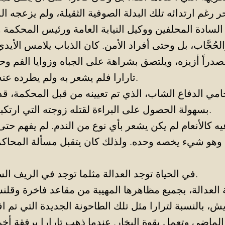
ر رغم ارتدائه تلك البدلة الصوفية الثقيلة، ولم يزعجه ال
السادة المحلفين ووكيل النيابة العامة ورئيس المحكمة 
لحُجَّاب، بل وحتى أفراد الأمن. كان الذباب يلامس الأيدي
دراً أزيزه، ويلتصق بشراهة على الجباه وزوايا الفم وحت
تارارا فلم يشعر به ولم يطرده عنه وظل مبتسمًا.
مي الدفاع الشاب، الذي تم تعيينه من قبل المحكمة، قد
بسهولة الحصول على البراءة لقتله زوجته التي ارتكبت جريمة الزنا.
عيه كالأنعام لم يكن يشعر بأي نوع من الندم. لم يفهم حتى
، وهو شيء يخصه وحده. ولذلك كان يتقبل مسألة المحاكم
في الحياة توجد العدالة مثلما توجد في الريف السنوات العجاف.
العدالة، بجميع مظاهرها المهيبة من مقاعد فاخرة وقل
، بالنسبة لترارا مثل تلك الطاحونة الجديدة التي تم افت
الماضي وتعمل بقوة البخار. عندما ذهب تارارا برفقة أ