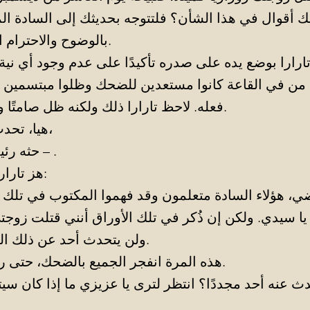
 أقوال في هذا الشأن؟ فلتتوجه بحديثك إلى السادة الم
بالوضوح والاحترام الواجب للقضاء.
تارارا بوضع يده على صدره تأكيدًا على عدم وجود أي نية ل
من في القاعة كانوا مستعدين للضحك وظلوا مبتسمين ف
فعله. لاحظ تارارا ذلك ولكنه ظل صامتًا وثابتًا في مكانه.
هيا، تحدث،قل ما عندك،
– حثه رئيس المحكمة – .
هز تارارا كتفيه ثم قال:
ضي، هؤلاء السادة متعلمون وقد فهموا المكتوب في تلك الأ
يا سيدي. ولكن إن ذُكر في تلك الأوراق أنني قتلت زوج
ولن يتحدث أحد عن ذلك الموضوع مجددًا.
هذه المرة انفجر الجميع بالضحك، حتى رئيس المحكمة.