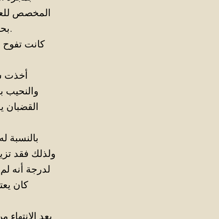
المخصص للعام
بحلاقته مؤخرًا، شبيهًا بالقردة، كما كان يتدلى من أذنيه قرطين من الذهب.
كانت تفوح م
أخذت سي
والنحيب بح
القضبان يل
بالنسبة ل
ولذلك فقد تزين
لدرجة أنه لم 
كان يعت
بعد الانتهاء 