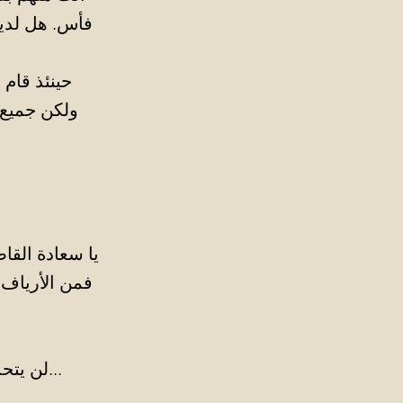
فأس. هل لديك
حينئذ قام 
ولكن جميع 
يا سعادة القا
فمن الأرياف 
لن يتحدث عنه أحد مجددًا؟ انتظر لترى يا عزيزي ما إذا كان سيتم التحدث عنه...