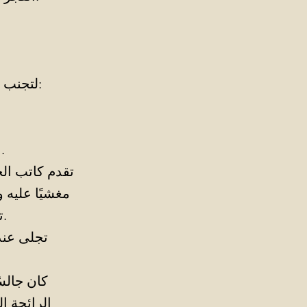
لتجنب إثارة المزيد من الضحكات تابع القاضي طرح أسئلته مجاوبًا عنها بنفسه:
اجلس. سوف نستمع الآن إلى كاتب الجلسة لنعرف التهم الموجهة إليك.
تقدم كاتب الج
مغشيًا عليه 
تم إصدار الأوامر لحُجَّاب المحكمة بفتح الأبواب والنوافذ على مصراعيها.
تجلى عند
كان جالسً
الرائحة ال