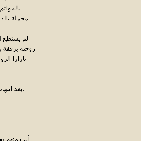
بالخواتم
محملة بالق
لم يستطع ال
زوجته برفقة ر
تارارا الز
بعد انتهائه من القراءة، أمر رئيس المحكمة المتهم بالنهوض لاستكمال استجوابه.