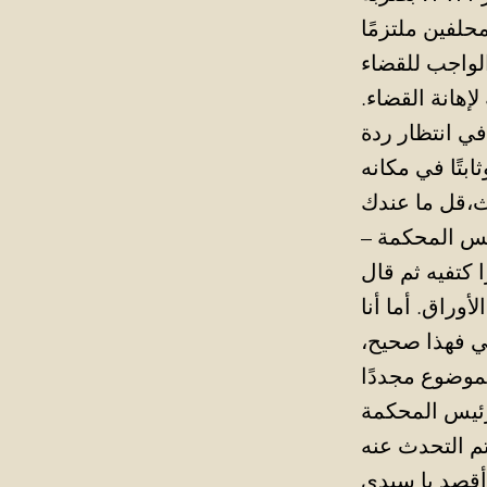
حلفين ملتزمًا
إهانة القضاء.
ي انتظار ردة
وراق. أما أنا
تي فهذا صحيح،
أقصد يا سيدي