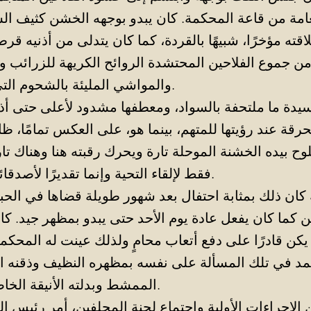
ة من قاعة المحكمة. كان يبدو بوجهه الخشن كثيف الش
ن جموع الفلاحين المحتشدة الروائح الكريهة للزرائب وا
والمواشي المليئة بالشحوم التي تزكم الأنوف.
دة ما ملتحفة بالسواد، ومعطفها مشدود لأعلى حتى أذني
رقة عند رؤيتها للمتهم، بينما هو، على العكس تمامًا، ظل
وح بيده الخشنة الموحلة تارة ويحرك رقبته هنا وهناك ت
فقط لإلقاء التحية وإنما تقديرًا لأصدقائه ورفاق عمله.
ه كان ذلك بمثابة احتفال بعد شهور طويلة قضاها في الح
 كما كان يفعل عادة يوم الأحد حتى يبدو بمظهر جيد. كان 
يكن قادرًا على دفع أتعاب محامٍ ولذلك عينت له المحكمة 
مد في تلك المسألة على نفسه بمظهره النظيف وذقنه ا
الممشط وبدلته الأنيقة الخاصة بالمناسبات.
من الإجراءات الأولية واجتماع لجنة المحلفين، أمر رئيس ا