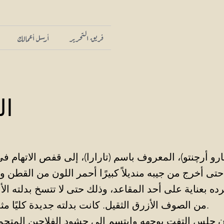
فريق التحرير
أرسل أعمالك
ال
رو أرچنتو)، المعروف باسم (تارارا)، إلى قفص الاتهام 
حتى أخرج من جيبه منديلاً كبيرًا أحمر اللون من القطن و
ده بعناية على أحد المقاعد، وذلك حتى لا تتسخ بدلته الأ
من الصوف الأزرق الثقيل. كانت بدلته جديدة كليًا مثلما كان منديله.
 جلس التفت بوجهه وابتسم إلى حشود الفلاحين المتجم