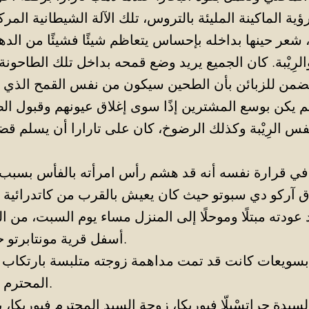
ؤية الماكينة المليئة بالتروس، تلك الآلة الشيطانية الم
شعر حينها بداخله بإحساس يتعاظم شيئًا فشيئًا من الد
لرِيْبة. كان الجميع يريد وضع قمحه بداخل تلك الطاحون
ضمن للزبائن بأن الطحين سيكون من نفس القمح الذي ت
نفس الرِيْبة وكذلك الرضوخ، كان على تارارا أن يسلم قضي
في قرارة نفسه أنه قد هشم رأس امرأته بالفأس بسبب 
آركو دي سبوتو حيث كان يعيش بالقرب من كاتدرائية س
عودته مبتلًا وموحلًا إلى المنزل مساء يوم السبت، من ا
أسفل قرية مونتابرتو حيث كان يعمل.
سويعات كانت قد تمت مداهمة زوجته متلبسة بارتكاب ال
المحترم أجاتينو فيوريكا.
سيدة جراتسْيلّا فيوريكا، زوجة السيد المحترم فيوريكا، بأ