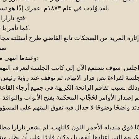
لقد وُلدت في عام ١٨٧٣م. عمرك إذًا هو تسع وثلاثون عامًا.
فتح تارارا ذراعيه ثم قال:
كما تأمر يا سعادة القاضي.
صح
وعندما انتهى من الأسئلة قال:
لسة لقراءة نص قرار الاتهام، ثم توقف عند رؤية رئيس 
وذلك بسبب تفاقم الرائحة الكريهة في جميع أرجاء القاعة.
ئذ واضحًا وضوحًا لا جدال فيه تفوق المتهم على المسؤو
ا فوق منديله الأحمر اللون كاللهب، لم يشعر تارارا مطلقً
كريهة التي اعتادها أنفه، بل وكان قادرًا على أن يظل مبت