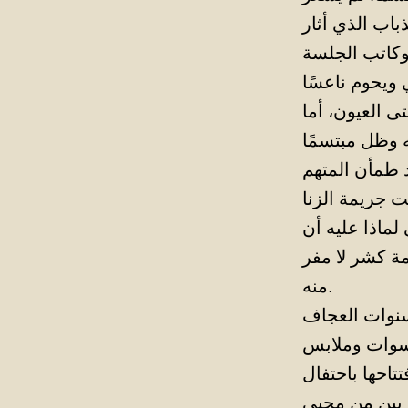
ذباب الذي أثار
وكاتب الجلسة
 ويحوم ناعسًا
ى العيون، أما
 طمأن المتهم
 لماذا عليه أن
ة كشر لا مفر
منه.
نسوات وملابس
تاحها باحتفال
خريين من محبي