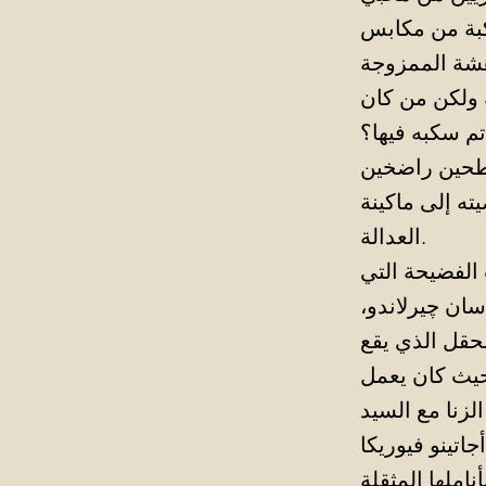
ركبة من مكابس
هشة الممزوجة
ة ولكن من كان
م سكبه فيها؟
ته إلى ماكينة
العدالة.
الفضيحة التي
ان چيرلاندو،
لحقل الذي يقع
زنا مع السيد
ناملها المثقلة