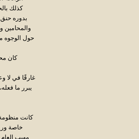
كذلك بالح
بدوره حنق 
والمحامين وا
حول الوجوه مص
كان محا
غارقًا في لا و
يبرر ما فعله
كانت منظومة 
خاصة وريش
مهيب العام 