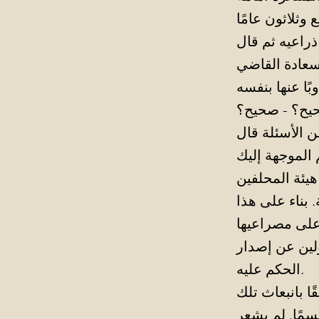
يح؟ - صحيح؟
هيئة المحلفين
 بناء على هذا
لين عن إصدار
الحكم عليه.
ا بانبعاث تلك
سمًا. لم يشعر