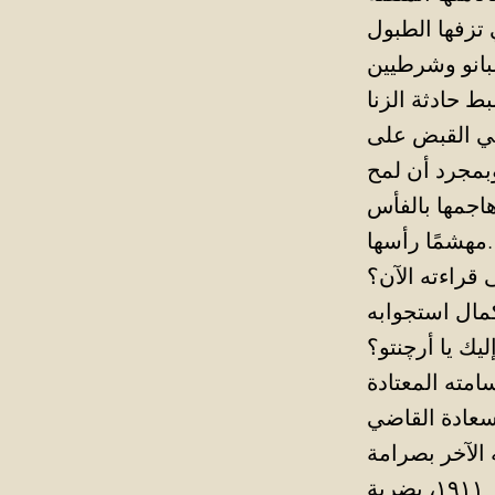
 تزفها الطبول
بانو وشرطيين
لقي القبض على
وبمجرد أن لمح
هاجمها بالفأس
مهشمًا رأسها.
قراءته الآن؟
يك يا أرچنتو؟
أنت متهم بقتل زوجتك روزاريا فمّينلّا، صبيحة يوم العاشر من ديسمبر ١٩١١، بضربة