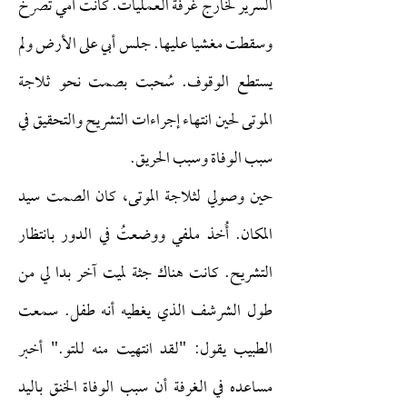
السرير لخارج غرفة العمليات. كانت أمي تصرخ
وسقطت مغشيا عليها. جلس أبي على الأرض ولم
يستطع الوقوف. سُحبت بصمت نحو ثلاجة
الموتى لحين انتهاء إجراءات التشريح والتحقيق في
سبب الوفاة وسبب الحريق.
حين وصولي لثلاجة الموتى، كان الصمت سيد
المكان. أُخذ ملفي ووضعتُ في الدور بانتظار
التشريح. كانت هناك جثة لميت آخر بدا لي من
طول الشرشف الذي يغطيه أنه طفل. سمعت
الطبيب يقول: "لقد انتهيت منه للتو." أخبر
مساعده في الغرفة أن سبب الوفاة الخنق باليد