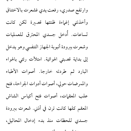
وارتفع صدري، رفعت يدي فشعرت بالاختناق
وأخذتني إغماءة ظننتها قصيرة لكن كانت
لساعات. أُدخل جسدي المحترق للعمليات
وشعرت ببرودة أنبوبة الجهاز التنفسي وهو يدخل
إلى بداية قصبتي الهوائية. امتلأت رئتي بالهواء
البارد ثم طردته خارجا. أصوات الأطباء
والممرضات حولي، أصوات أدوات الجراحة، فتح
علب المعقمات، أصوات فتح أكياس الشاش
المعقم كلها كانت ترن في أذني. شعرت ببرودة
جسدي للحظات منذ بدء إدخال المحاليل،