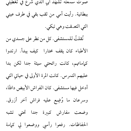
صوت سمعته تشَهُّدَ أبي الذي شرع في تغطيتي
ببطانية. رأيت أمي من ثقب بقي في طرف عيني
التي التصقت وهي تبكي.
نُقلتُ للمستشفى. كل من نظر على جسدي من
الأطباء كان يقف محتارا كيف يبدأ. ارتدوا
كماماتهم، كانت رائحتي سيئة جدا لكن بدا
عليهم التمرس. كانت المرة الأولى في حياتي التي
أدخل فيها مستشفى. كان الفراش الأبيض دافئًا،
وسرعان ما وُضِع عليه فراش آخر أزرق.
وضعت مفارش كبيرة جدا تحتي تشبه
الحفاظات. رفعوا رأسي ووضعوا لي كمامة