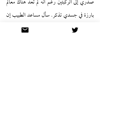
صدري إلى الركبتين رغم أنه لم تعد هناك معالم
بارزة في جسدي تذكر. سأل مساعد الطبيب إن
كان قد رأى مثل حالتي هذه فأجابه الطبيب:
"كثيرًا لكن ليس كلهم حروق؛ بعضها بسبب
حوادث وهناك المتعمدة منها." شرد المساعد
قليلا فناداه الطبيب قائلا: "لن أقضي اليوم كله
مع هذه الرائحة!"
أخرج المساعد حوضًا كلوي الشكل يحوي
معدات عرفتُ من صوتها أنها من الحديد.
وضعها على طاولة قرب رأسي. التقط الطبيب
منها ملقطاً مسننا. حاول به سحب قرط أذني