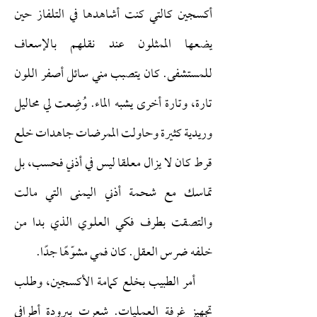
أكسجين كالتي كنت أشاهدها في التلفاز حين
يضعها الممثلون عند نقلهم بالإسعاف
للمستشفى. كان يتصبب مني سائل أصفر اللون
تارة، وتارة أخرى يشبه الماء. وُضِعت لي محاليل
وريدية كثيرة وحاولت الممرضات جاهدات خلع
قرط كان لا يزال معلقا ليس في أذني فحسب، بل
تماسك مع شحمة أذني اليمنى التي مالت
والتصقت بطرف فكي العلوي الذي بدا من
خلفه ضرس العقل. كان فمي مشوّهًا جدًا.
أمر الطبيب بخلع كمامة الأكسجين، وطلب
تجهيز غرفة العمليات. شعرت ببرودة أطرافي