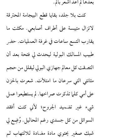
بعدها لم أعد أشعر بألم.
كنت بلا جلد، بقايا قطع البيجامة المحترقة
لاتزال متيبسة على أطراف أصابعي. مكثت ما
يقارب التسع ساعات في غرفة العمليات. حضر
طبيب المسالك البولية ليحدث لي فتحة بعد أن
التصقت كل معالم جهازي البولي ليقلل من حجم
مثانتي التي سرعان ما امتلأت. شعرت بالحزن
على أمي كلما تذكرت صراخها. لم يستطيعوا عمل
شيء غير تضميد الجروح؛ لأني كنت أفقد
السوائل من كل جسدي رغم المحاليل. وُضِع لي
شبك صغير يحتوي مادة مضادة للالتهاب ثم