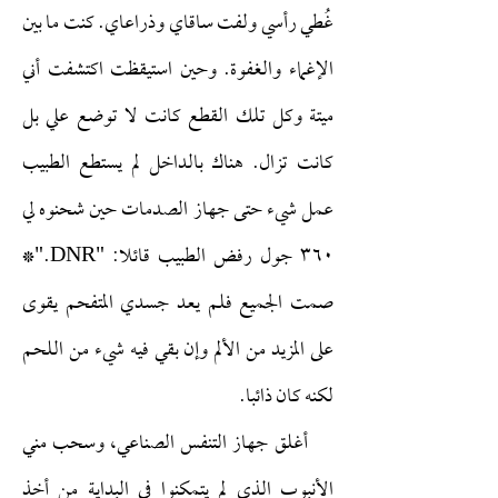
غُطي رأسي ولفت ساقاي وذراعاي. كنت ما بين
الإغماء والغفوة. وحين استيقظت اكتشفت أني
ميتة وكل تلك القطع كانت لا توضع علي بل
كانت تزال. هناك بالداخل لم يستطع الطبيب
عمل شيء حتى جهاز الصدمات حين شحنوه لي
٣٦٠ جول رفض الطبيب قائلا: "DNR."*
صمت الجميع فلم يعد جسدي المتفحم يقوى
على المزيد من الألم وإن بقي فيه شيء من اللحم
لكنه كان ذائبا.
أغلق جهاز التنفس الصناعي، وسحب مني
الأنبوب الذي لم يتمكنوا في البداية من أخذ