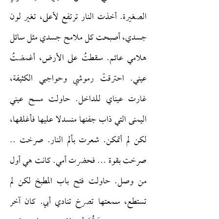
الصغيرة. أخذت النار ترتفع لأعلى، تغير لون
جسدي، أصبحت كل ملامح جسدي مثل سائل
هلامي عائم. سقطتُ على الأرض، أغمضتُ
عيني. احترقتْ رموشي وحواجبي الكثيفة،
غارت عيناي للداخل. حاولت مسح عيني
اليمنى التي ذاب جفنها منسدلا عليها فأغلقها،
لكن لم أتمكن. شعرت بألم النار. صرخت ..
صرخت بقوة ... فحضرت أمي. كانت هي أول
من وصل. حاولت فتح باب المطبخ لكن لم
تستطع، سمعتها تصرخ تنادي أبي. كان آخر