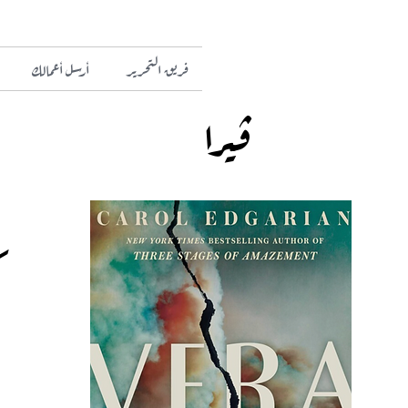
فريق التحرير
أرسل أعمالك
ڤيرا
ك