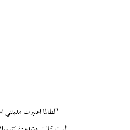
"لطالما اعتبرت مدينتي امرأة
البيت كانت مشدودة لتتمسك ب