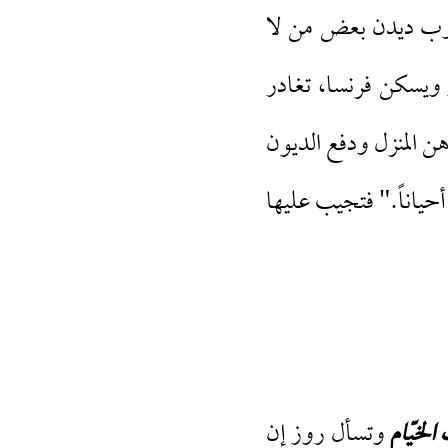
روب ديدن بعض من لا
 ويسكن فرنسا، تغادر
ن المنزل ودفع الديون
أحياناً." فتجيب عليها
الخيّام
وتسأل روز إن