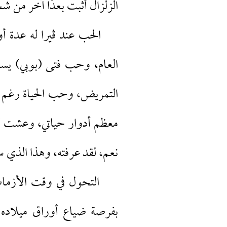
الزلزال أثبت بعدًا آخر من 
الحب عند ڤيرا له عدة أوج
العام، وحب فتى (بوبي) يساع
التمريض، وحب الحياة رغم قس
معظم أدوار حياتي، وعشت لف
نعم، لقد عرفته، وهذا الذي سآ
التحول في وقت الأزمات ح
بفرصة ضياع أوراق ميلاده و