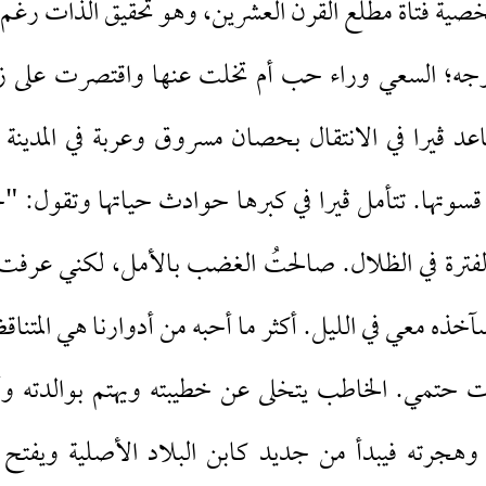
شخصية فتاة مطلع القرن العشرين، وهو تحقيق الذات رغ
ه؛ السعي وراء حب أم تخلت عنها واقتصرت على زي
د ڤيرا في الانتقال بحصان مسروق وعربة في المدينة 
وتها. تتأمل ڤيرا في كبرها حوادث حياتها وتقول: "خ
ترة في الظلال. صالحتُ الغضب بالأمل، لكني عرفت 
خذه معي في الليل. أكثر ما أحبه من أدوارنا هي المتناق
تمي. الخاطب يتخلى عن خطيبته ويهتم بوالدته وأخ
هجرته فيبدأ من جديد كابن البلاد الأصلية ويفتح 