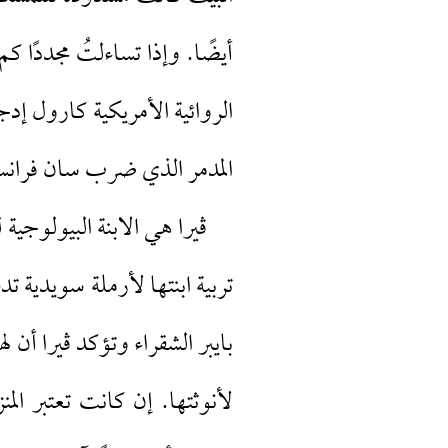
أيضًا. وإذا تساءلتُ مجددًا 
الروائية الأمريكية كارول إدج
المدمر الذي ضرب سان فرانسيسك
ڤيرا هي الابنة البيولوجية 
تربية ابنتها لأرملة سويدية ت
بايبر الشقراء وتؤكد ڤيرا أن ل
لأنوثتها. إن كانت تعتبر ال