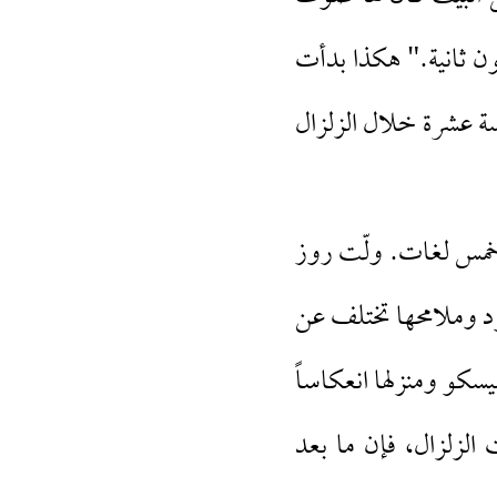
ون ثانية." هكذا بدأت
سة عشرة خلال الزلزال
 خمس لغات. ولّت روز
سود وملامحها تختلف عن
سيسكو ومنزلها انعكاساً
 الزلزال، فإن ما بعد