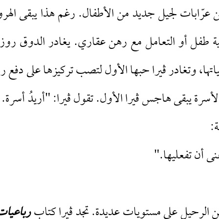
عرّابات لجيل جديد من الأطفال. رغم هذا يبقى اله
ية طفل أو التعامل مع رهن عقاري. يغادر الدوق روز
تها، وتغادر ڤيرا حبها الأول لتصب تركيزها على دفع ره
لأسرة يبقى هاجس ڤيرا الأول. تقول ڤيرا: "أريدُ أسرة. 
ة:
ى أن تفعليها."
لرحيل على مستويات عديدة. تجد ڤيرا كتاب
رباعيات 