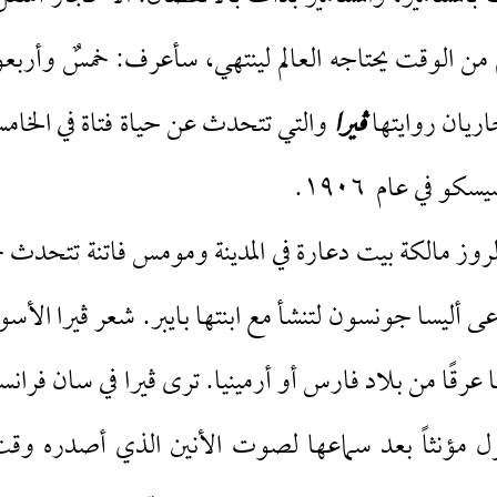
كم من الوقت يحتاجه العالم لينتهي، سأعرف: خمسٌ وأربع
اريان روايتها
ڤيرا
والتي تتحدث عن حياة فتاة في الخام
و في عام ١٩٠٦.
لروز مالكة بيت دعارة في المدينة ومومس فاتنة تتحدث
دعى أليسا جونسون لتنشأ مع ابنتها بايبر. شعر ڤيرا الأ
ها عرقًا من بلاد فارس أو أرمينيا. ترى ڤيرا في سان فران
منزل مؤنثاً بعد سماعها لصوت الأنين الذي أصدره وقت