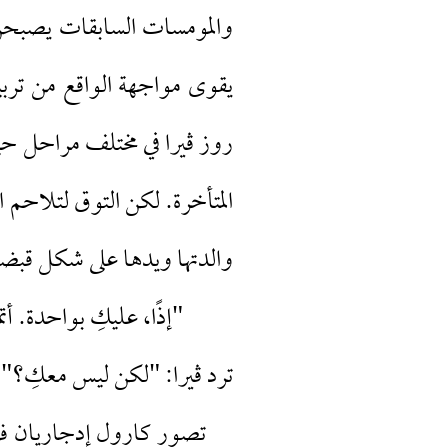
والمومسات السابقات يصبحن 
يقوى مواجهة الواقع من ترب
روز ڤيرا في مختلف مراحل حيا
المتأخرة. لكن التوق لتلاحم ا
والدتها ويدها على شكل قبض
"إذًا، عليكِ بواحدة. أتمن
ترد ڤيرا: "لكن ليس معكِ؟"
تصور كارول إدجاريان فن ا