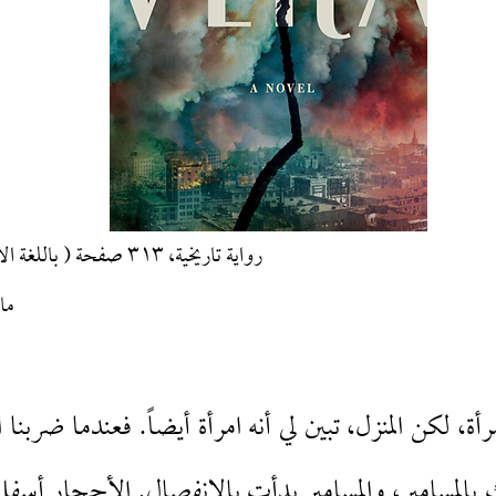
رواية تاريخية، ٣١٣ صفحة ( باللغة الانكليزية غير مترجمة للعربية)
مارس ٢٠٢١
، لكن المنزل، تبين لي أنه امرأة أيضاً. فعندما ضربنا 
المسامير، والمسامير بدأت بالانفصال. الأحجار أسفل