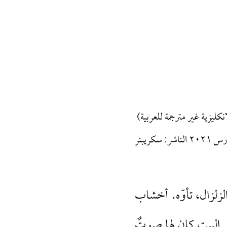
 الناشر: سكريبنر
الزلزال، تأوّه. أخشاب
 البيت كان لها صوتٌ