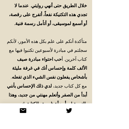
خلال الطريق حتى أنهي روايتي
. 
عندما لا 
تجدي هذه التكتيكة نفعاً، أتفرج على رقصة، 
أو أسمع لموسيقى، أو أتأمل رسمة فنية. 
متأكدة أنكم على علم بكل هذه الأمور، لأنكم 
سجلتم في مبادرة لأسبوعين تكتبوا فيها مع 
كتاب آخرين. أ
حب احتواء مبادرة صيف 
الألف كلمة وإحساس أنك في غرفة مليئة 
بأشخاص يفعلون نفس الشيء الذي تفعله
. 
مع كل كتاب جديد، 
لدي ذلك الإحساس بأنني 
أبدأ من الصفر وأتعلم مهنتي من جديد، وهذا 
بالنسبة لي أحد أعظم متع الكتابة
. إنه 
السبب الذي جعلني أشارك في  
#1000wordsofsummer
 لأحاول أن أرتب 